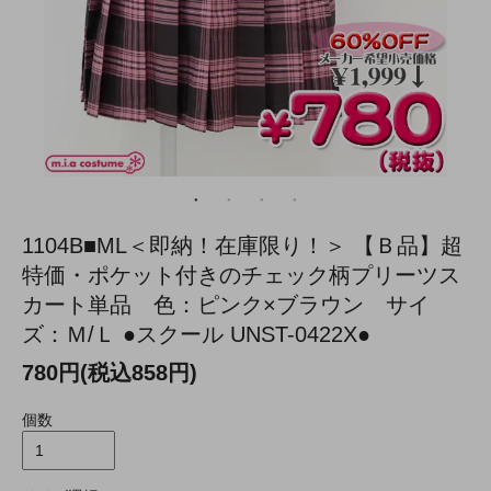
1104B■ML＜即納！在庫限り！＞ 【Ｂ品】超
特価・ポケット付きのチェック柄プリーツス
カート単品 色：ピンク×ブラウン サイ
ズ：Ｍ/Ｌ ●スクール UNST-0422X●
780円(税込858円)
個数