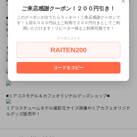
×
即日配達商品一覧がございますので、よろしければそちらをご覧
下さいませ。
ご来店感謝クーポン！２００円引き！
このクーポンが出てたらラッキー！ご来店感謝クーポンで
■とにかく安くて高品質な商品が欲しい！という方■
す！１回６０００円以上ご利用で２００円引きとしてご利
用いただけます！リピーター様もご利用可能です！
特別割引商品を掲載しています！最大８０％引きの商品もあった
りします！
クーポンコード
★ミアカフェ・ミアリラではミアコス衣装を着用したイベントを
RAITEN200
実施中★
コードをコピー
■ミアコスモデル＆カフェオリジナルグッズショップ■
ミアコスチュームモデル撮影元サイズ画像やミアカフェオリジナ
ルグッズ販売中！