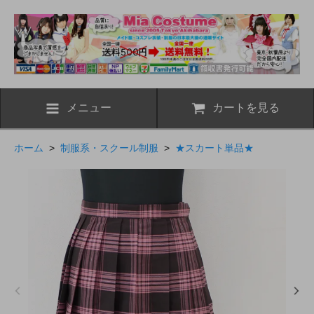
メニュー
カートを見る
ホーム
>
制服系・スクール制服
>
★スカート単品★