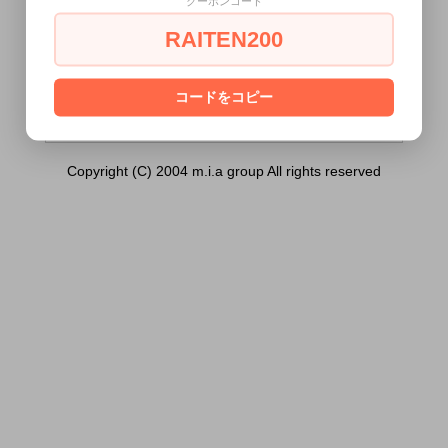
クーポンコード
く） 縄炎（大）（ちしぶき））は18歳未
満の方には販売できません。
RAITEN200
あなたは18歳以上ですか？
[ はい ]
[ いいえ ]
コードをコピー
Copyright (C) 2004 m.i.a group All rights reserved