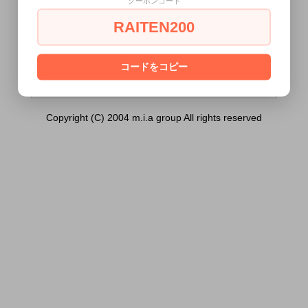
クーポンコード
パールショーツ サイズ：Ｍ）は18歳未満
の方には販売できません。
RAITEN200
あなたは18歳以上ですか？
[ はい ]
[ いいえ ]
コードをコピー
Copyright (C) 2004 m.i.a group All rights reserved