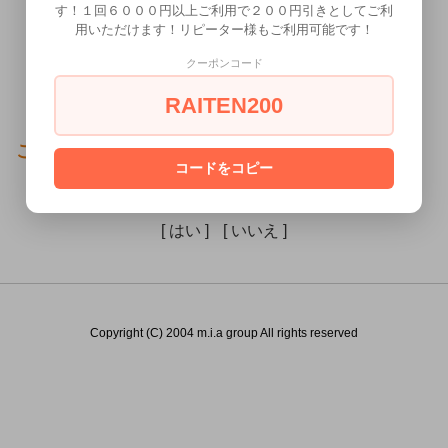
す！１回６０００円以上ご利用で２００円引きとしてご利
用いただけます！リピーター様もご利用可能です！
クーポンコード
RAITEN200
この商品（）は18歳未満の方には販売できません。
コードをコピー
あなたは18歳以上ですか？
[ はい ]
[ いいえ ]
Copyright (C) 2004 m.i.a group All rights reserved