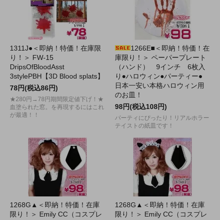
1311J●＜即納！特価！在庫限
1266E■＜即納！特価！在
り！＞ FW-15
庫限り！＞ ペーパープレート
DripsOfBloodAsst
（ハンド） 9インチ 6枚入
3stylePBH【3D Blood splats】
り●ハロウィン●パーティー●
日本一安い本格ハロウィン用
78円(税込86円)
のお皿！
★280円→78円期間限定値下げ！★
98円(税込108円)
血塗られた窓。を再現するにはこれ
が最適！！
パーティにぴったり！リアルホラー
テイストの紙皿です！
1268G▲＜即納！特価！在庫
1268G▲＜即納！特価！在庫
限り！＞ Emily CC（コスプレ
限り！＞ Emily CC（コスプレ