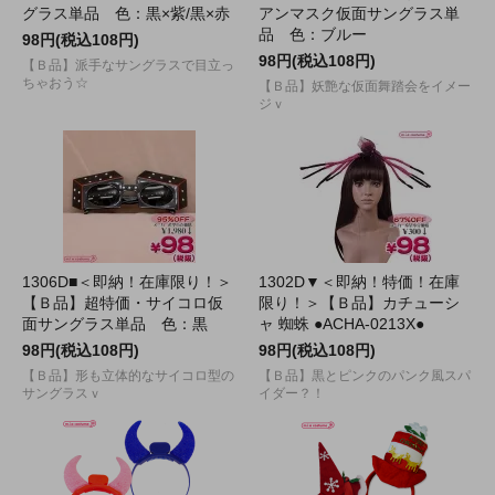
グラス単品 色：黒×紫/黒×赤
アンマスク仮面サングラス単
品 色：ブルー
98円(税込108円)
98円(税込108円)
【Ｂ品】派手なサングラスで目立っ
ちゃおう☆
【Ｂ品】妖艶な仮面舞踏会をイメー
ジｖ
1306D■＜即納！在庫限り！＞
1302D▼＜即納！特価！在庫
【Ｂ品】超特価・サイコロ仮
限り！＞【Ｂ品】カチューシ
面サングラス単品 色：黒
ャ 蜘蛛 ●ACHA-0213X●
98円(税込108円)
98円(税込108円)
【Ｂ品】形も立体的なサイコロ型の
【Ｂ品】黒とピンクのパンク風スパ
サングラスｖ
イダー？！