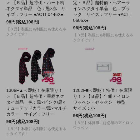
＞ 【Ｂ品】超特価・ハート柄
定・Ｂ品】超特価・ヘアーラ
ネクタイ単品 色：黒×赤 サ
インネクタイ単品 色：ブラ
イズ：フリー ●ACTI-0446X●
ック サイズ：フリー ●ACTI-
0605X●
98円(税込108円)
98円(税込108円)
【Ｂ品】私服にも制服にも使えるネ
クタイです！
【Ｂ品】私服にも制服にも使えるネ
クタイです！
1306F▲＜即納！在庫限り！
1282F■＜即納！特価！在庫限
＞ 【Ｂ品】超特価・星柄ネク
り！＞【Ｂ品】年組アイロン
タイ単品 色：黒×ピンク/黒×
ワッペン・ゼッケン 横型
ミューテッドカラー/黒×マルチ
サイズ：小
カラー サイズ：フリー
98円(税込108円)
98円(税込108円)
【Ｂ品】体操服には必須のアイロン
ワッペン！
【Ｂ品】私服にも制服にも使えるネ
クタイです！