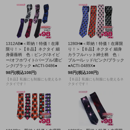
1312AB■＜即納！特価！在庫
1280H■＜即納！特価！在庫限
限り！＞【Ｂ品】ネクタイ 細
り！＞【Ｂ品】ネクタイ 細身
身薔薇柄 色：ピンク/ネイビ
カラフルハット紳士柄 色：
ー/オフホワイト/パープル/濃ピ
ブルー/レッド/ピンク/ブラック
ンク/ブラック ●ACTI-0486●
●ACTI-0489X●
98円(税込108円)
98円(税込108円)
【Ｂ品】私服にも制服にも使えるネ
【Ｂ品】私服にも制服にも使えるネ
クタイです！
クタイです！