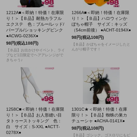
1212A■＜即納！特価！在庫限
1266A■＜即納！特価！在庫限
り！＞【Ｂ品】耐熱カラフル
り！＞【Ｂ品】ハロウィンか
エクステ 色：ブルー/レッド/
ぼちゃ帽子 サイズ：キッズ
パープル/ショッキングピンク
（54cm前後） ●ACHT-0194X●
●ACWG-0236X●
98円(税込108円)
98円(税込108円)
【Ｂ品】かぼちゃをイメージしたと
んがり帽子です！
【Ｂ品】お出かけやイベント、ライ
ブなど1日限定でヘアアレンジがで
きちゃう♪
1258C■＜即納！特価！在庫限
1301C★＜即納！特価！在庫
り！＞【Ｂ品】お人形縫い目
限り！＞【Ｂ品】蜘蛛の巣カ
タトゥーストッキング 色：
チューシャ ●ACHA-0141X●
白 サイズ：S-XXL ●ACTT-
98円(税込108円)
0278X●
【Ｂ品】ゴシック、ゴスロリにもピ