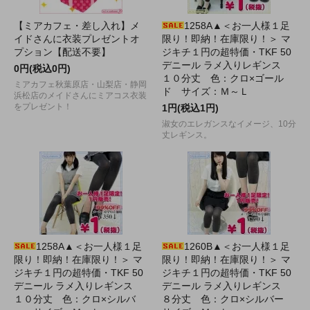
【ミアカフェ・差し入れ】メ
1258A▲＜お一人様１足
イドさんに衣装プレゼントオ
限り！即納！在庫限り！＞ マ
プション【配送不要】
ジキチ１円の超特価・TKF 50
デニール ラメ入りレギンス
0円(税込0円)
１０分丈 色：クロ×ゴール
ミアカフェ秋葉原店・山梨店・静岡
ド サイズ：Ｍ～Ｌ
浜松店のメイドさんにミアコス衣装
をプレゼント！
1円(税込1円)
淑女のエレガンスなイメージ、10分
丈レギンス。
1258A▲＜お一人様１足
1260B▲＜お一人様１足
限り！即納！在庫限り！＞ マ
限り！即納！在庫限り！＞ マ
ジキチ１円の超特価・TKF 50
ジキチ１円の超特価・TKF 50
デニール ラメ入りレギンス
デニール ラメ入りレギンス
１０分丈 色：クロ×シルバ
８分丈 色：クロ×シルバー