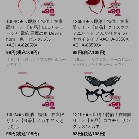
1304C★＜即納！特価！在庫
1265B★＜即納！特価！在庫
限り！＞ 【Ｂ品】LEDカチュ
限り！＞【Ｂ品】クリスマス
ーシャ 電飾 悪魔の角 Devil's
ミニハット とんがりタイプ/ト
horn 色：ピンク/ブルー
ナカイタイプ ●ACHA-0358X
●ACHA-0265X●
ACHA-0359X●
98円(税込108円)
98円(税込108円)
【Ｂ品】可愛いタイプのデビルホー
【Ｂ品】クリスマスカラーのミニハ
ンです！
ットがついたカチューシャです。
1302J■＜即納！特価！在庫限
1310H■＜即納！特価！在庫限
り！＞【Ｂ品】メガネ てんと
り！＞【Ｂ品】コウモリ サン
うむし
グラス/メガネ
98円(税込108円)
98円(税込108円)