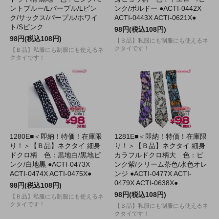
ントブルー/Lパープル/Lピン
ンク/ボルドー ●ACTI-0442X
ク/サックス/パープル/ホワイ
ACTI-0443X ACTI-0621X●
ト/Sピンク
98円(税込108円)
98円(税込108円)
【Ｂ品】私服にも制服にも使えるネ
クタイです！
【Ｂ品】私服にも制服にも使えるネ
クタイです！
1280E■＜即納！特価！在庫限
1281E■＜即納！特価！在庫限
り！＞【Ｂ品】ネクタイ 細身
り！＞【Ｂ品】ネクタイ 細身
ドクロ柄 色：黒地白/黒地ピ
カラフルドクロ柄大 色：ピ
ンク/白地黒 ●ACTI-0473X
ンク紫/クリーム茶色/水色オレ
ACTI-0474X ACTI-0475X●
ンジ ●ACTI-0477X ACTI-
0479X ACTI-0638X●
98円(税込108円)
98円(税込108円)
【Ｂ品】私服にも制服にも使えるネ
クタイです！
【Ｂ品】私服にも制服にも使えるネ
クタイです！