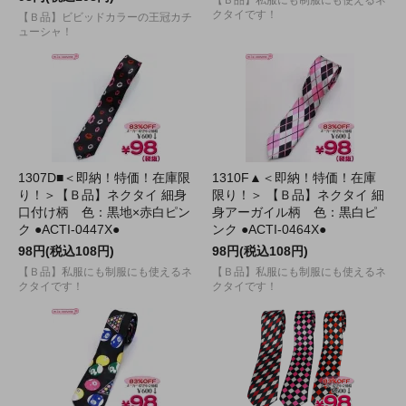
【Ｂ品】私服にも制服にも使えるネ
クタイです！
【Ｂ品】ビビッドカラーの王冠カチ
ューシャ！
1307D■＜即納！特価！在庫限
1310F▲＜即納！特価！在庫
り！＞【Ｂ品】ネクタイ 細身
限り！＞ 【Ｂ品】ネクタイ 細
口付け柄 色：黒地×赤白ピン
身アーガイル柄 色：黒白ピ
ク ●ACTI-0447X●
ンク ●ACTI-0464X●
98円(税込108円)
98円(税込108円)
【Ｂ品】私服にも制服にも使えるネ
【Ｂ品】私服にも制服にも使えるネ
クタイです！
クタイです！