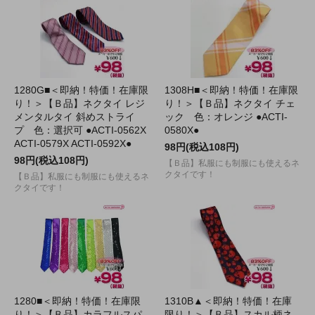
1280G■＜即納！特価！在庫限
1308H■＜即納！特価！在庫限
り！＞【Ｂ品】ネクタイ レジ
り！＞【Ｂ品】ネクタイ チェ
メンタルタイ 斜めストライ
ック 色：オレンジ ●ACTI-
プ 色：選択可 ●ACTI-0562X
0580X●
ACTI-0579X ACTI-0592X●
98円(税込108円)
98円(税込108円)
【Ｂ品】私服にも制服にも使えるネ
クタイです！
【Ｂ品】私服にも制服にも使えるネ
クタイです！
1280■＜即納！特価！在庫限
1310B▲＜即納！特価！在庫
り！＞【Ｂ品】カラフルスパ
限り！＞【Ｂ品】スカル柄ネ