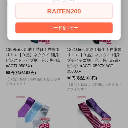
クーポンコード
カーフです♪
RAITEN200
コードをコピー
1309E■＜即納！特価！在庫限
1281G■＜即納！特価！在庫限
り！＞【Ｂ品】ネクタイ 細身
り！＞【Ｂ品】ネクタイ 細身
ピンストライプ柄 色：黒×緑
プチイチゴ柄 色：黒×赤/黒×
●ACTI-0506X●
ピンク ●ACTI-0507X ACTI-
0583X●
98円(税込108円)
98円(税込108円)
【Ｂ品】私服にも制服にも使えるネ
クタイです！
【Ｂ品】私服にも制服にも使えるネ
クタイです！