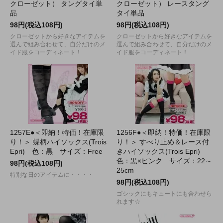
クローゼット） タングタイ単
クローゼット） レースタング
品
タイ単品
98円(税込108円)
98円(税込108円)
クローゼットから好きなアイテムを
クローゼットから好きなアイテムを
選んで組み合わせて、自分だけのメ
選んで組み合わせて、自分だけのメ
イド服をコーディネート！
イド服をコーディネート！
1257E●＜即納！特価！在庫限
1256F●＜即納！特価！在庫限
り！＞ 蝶柄ハイソックス(Trois
り！＞ すべり止め＆レース付
Epri) 色：黒 サイズ：Free
きハイソックス(Trois Epri)
色：黒×ピンク サイズ：22～
98円(税込108円)
25cm
特別な日のアイテムに・・・・
98円(税込108円)
ゴシックにもキュートにも合わせら
れます☆