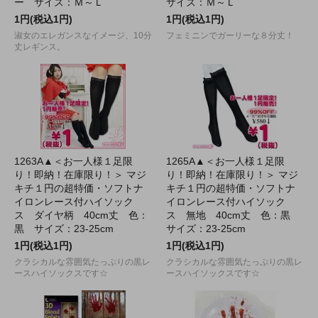
ー サイズ：Ｍ～Ｌ
サイズ：Ｍ～Ｌ
1円(税込1円)
1円(税込1円)
淑女のエレガンスなイメージ、10分
フェミニンでガーリーな８分丈！
丈レギンス。
1263A▲＜お一人様１足限
1265A▲＜お一人様１足限
り！即納！在庫限り！＞ マジ
り！即納！在庫限り！＞ マジ
キチ１円の超特価・ソフトナ
キチ１円の超特価・ソフトナ
イロンレース付ハイソック
イロンレース付ハイソック
ス ダイヤ柄 40cm丈 色：
ス 無地 40cm丈 色：黒
黒 サイズ：23-25cm
サイズ：23-25cm
1円(税込1円)
1円(税込1円)
クラシカルな雰囲気たっぷりの黒レ
クラシカルな雰囲気たっぷりの黒レ
ースハイソックスです☆
ースハイソックスです☆