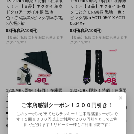
1312D■＜即納！特価！在庫限
1281F■＜即納！特価！在庫限
り！＞ 【Ｂ品】ネクタイ 細身
り！＞【Ｂ品】ネクタイ 細身
ドクロアーガイル柄 黒地
クモとクモの巣柄 黒地 色：
色：赤×黒/黒×ピンク/赤×赤/黒
ピンク/赤 ●ACTI-0501X ACTI-
×赤/黒×紫
0534X●
98円(税込108円)
98円(税込108円)
【Ｂ品】私服にも制服にも使えるネ
【Ｂ品】私服にも制服にも使えるネ
クタイです！
クタイです！
1205A■＜即納！特価！在庫限
1307C■＜即納！特価！在庫限
り！＞【Ｂ品】 セーラースカ
り！＞【Ｂ品】細身ネクタイ
×
ーフ 三角タイ 色：ネイビ
デザイン：ワンポイントドク
ご来店感謝クーポン！２００円引き！
ー サイズ：フリー
ロ/ドクロ×チェーン 色：黒×白
■TeensEver スクールスカーフ
このクーポンが出てたらラッキー！ご来店感謝クーポンで
98円(税込108円)
単品■
す！１回６０００円以上ご利用で２００円引きとしてご利
【Ｂ品】私服にも制服にも使えるネ
用いただけます！リピーター様もご利用可能です！
98円(税込108円)
クタイです！
【B品】大きめサイズのセーラース