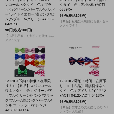
ンコールネクタイ 色：ブラ
クタイ 色：黒地×赤 ●ACTI-
ック/グリーン/パープル/シルバ
0589X●
ー/ライトイエロー/濃ピンク/ピ
98円(税込108円)
ンク/ブルー/aグリーン ●ACTI-
【Ｂ品】私服にも制服にも使えるネ
0435X●
クタイです！
98円(税込108円)
【Ｂ品】私服にも制服にも使えるネ
クタイです！
1312■＜即納！特価！在庫限
1281I■＜即納！特価！在庫限
り！＞【Ｂ品】スパンコール
り！＞【Ｂ品】国旗柄蝶ネク
蝶ネクタイ 色：グリーン/ア
タイ 色：アメリカ/イギリス
ップルグリーン/ピンク/ブラッ
●ACTI-0412X ACTI-0413X●
ク/ブルー/濃ピンク/パープル/
98円(税込108円)
シルバー/レッド/オレンジ
【Ｂ品】忘年会や文化祭などのイベ
●ACTI-0411X●
ントでも大活躍！