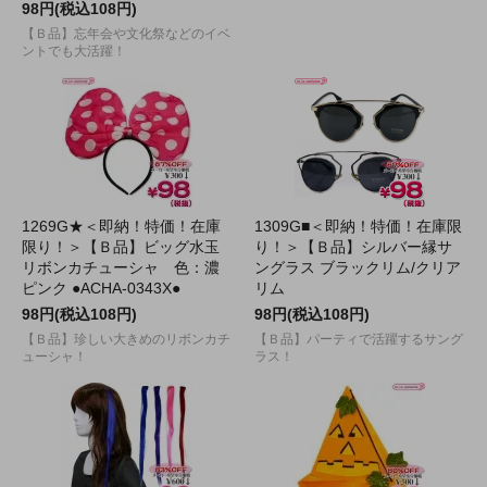
98円(税込108円)
【Ｂ品】忘年会や文化祭などのイベ
ントでも大活躍！
1269G★＜即納！特価！在庫
1309G■＜即納！特価！在庫限
限り！＞【Ｂ品】ビッグ水玉
り！＞【Ｂ品】シルバー縁サ
リボンカチューシャ 色：濃
ングラス ブラックリム/クリア
ピンク ●ACHA-0343X●
リム
98円(税込108円)
98円(税込108円)
【Ｂ品】珍しい大きめのリボンカチ
【Ｂ品】パーティで活躍するサング
ューシャ！
ラス！