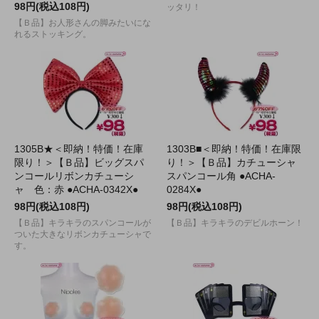
98円(税込108円)
ッタリ！
【Ｂ品】お人形さんの脚みたいにな
れるストッキング。
1305B★＜即納！特価！在庫
1303B■＜即納！特価！在庫限
限り！＞【Ｂ品】ビッグスパ
り！＞【Ｂ品】カチューシャ
ンコールリボンカチューシ
スパンコール角 ●ACHA-
ャ 色：赤 ●ACHA-0342X●
0284X●
98円(税込108円)
98円(税込108円)
【Ｂ品】キラキラのスパンコールが
【Ｂ品】キラキラのデビルホーン！
ついた大きなリボンカチューシャで
す。