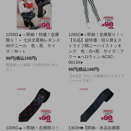
1255D▲＜即納！特価！在庫
1265C■＜即納！在庫限り！＞
限り！＞ 七分丈星柄レギンス
【Ｂ品】超特価・切り替えス
40デニール 色：黒 サイ
トライプ柄ニーハイストッキ
ズ：Ｍ～Ｌ
ング 色：白×黒 サイズ：フ
リー ●ハロウィン ACSC-
98円(税込108円)
0013X●
普段使いに抜群！七分丈のレギン
98円(税込108円)
ス！
【Ｂ品】ブロック模様のストライプ
ニーハイです！
1305G▲＜即納！在庫限り！
1303H■【即納・本店在庫限