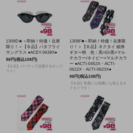
1309D★＜即納！特価！在庫
1308F■＜即納！特価！在庫限
限り！＞【Ｂ品】バタフライ
り！＞【Ｂ品】ネクタイ 細身
サングラス ●ACEY-0638X●
ギター柄 色：黒×白/黒×マル
チカラー/ネイビー×マルチカラ
98円(税込108円)
ー ●ACTI-0452X・ACTI-
【Ｂ品】パーティで活躍するサング
0622X・ACTI-0623X●
ラス！
98円(税込108円)
【Ｂ品】私服にも制服にも使えるネ
クタイです！