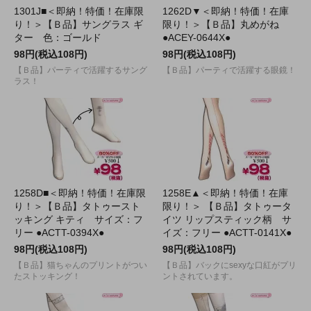
1301J■＜即納！特価！在庫限
1262D▼＜即納！特価！在庫
り！＞【Ｂ品】サングラス ギ
限り！＞【Ｂ品】丸めがね
ター 色：ゴールド
●ACEY-0644X●
98円(税込108円)
98円(税込108円)
【Ｂ品】パーティで活躍するサング
【Ｂ品】パーティで活躍する眼鏡！
ラス！
1258D■＜即納！特価！在庫限
1258E▲＜即納！特価！在庫
り！＞【Ｂ品】タトゥースト
限り！＞ 【Ｂ品】タトゥータ
ッキング キティ サイズ：フ
イツ リップスティック柄 サ
リー ●ACTT-0394X●
イズ：フリー ●ACTT-0141X●
98円(税込108円)
98円(税込108円)
【Ｂ品】猫ちゃんのプリントがつい
【Ｂ品】バックにsexyな口紅がプリ
たストッキング！
ントされています。