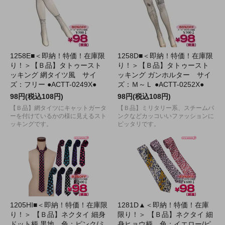
1258E■＜即納！特価！在庫限
1258D■＜即納！特価！在庫限
り！＞【Ｂ品】タトゥースト
り！＞【Ｂ品】タトゥースト
ッキング 網タイツ風 サイ
ッキング ガンホルター サイ
ズ：フリー ●ACTT-0249X●
ズ：Ｍ～Ｌ ●ACTT-0252X●
98円(税込108円)
98円(税込108円)
【Ｂ品】網タイツにキャットガータ
【Ｂ品】ミリタリー系、スチームパ
ーを付けているかの様に見えるスト
ンクなどカッコいいファッションに
ッキングです。
ピッタリです。
1205HI■＜即納！特価！在庫限
1281D▲＜即納！特価！在庫
り！＞ 【Ｂ品】ネクタイ 細身
限り！＞ 【Ｂ品】ネクタイ 細
ドット柄 黒地 色：ピンク/ミ
身ヒョウ柄 色：イエロー/ピ