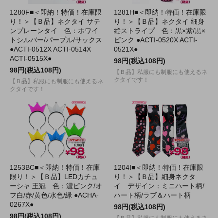
1280F■＜即納！特価！在庫限
1281H■＜即納！特価！在庫限
り！＞【Ｂ品】ネクタイ サテ
り！＞【Ｂ品】ネクタイ 細身
ンプレーンタイ 色：ホワイ
縦ストライプ 色：黒×紫/黒×
トシルバー/パープル/サックス
ピンク ●ACTI-0520X ACTI-
●ACTI-0512X ACTI-0514X
0521X●
ACTI-0515X●
98円(税込108円)
98円(税込108円)
【Ｂ品】私服にも制服にも使えるネ
クタイです！
【Ｂ品】私服にも制服にも使えるネ
クタイです！
1253BC■＜即納！特価！在庫
1204I■＜即納！特価！在庫限
限り！＞【Ｂ品】LEDカチュ
り！＞【Ｂ品】細身ネクタ
ーシャ 王冠 色：濃ピンク/オ
イ デザイン：ミニハート柄/
フ白/赤/黄色/水色/緑 ●ACHA-
ハート柄/ラブ＆ハート柄
0267X●
98円(税込108円)
98円(税込108円)