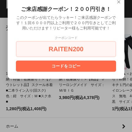
×
検索
ご来店感謝クーポン！２００円引き！
このクーポンが出てたらラッキー！ご来店感謝クーポンで
す！１回６０００円以上ご利用で２００円引きとしてご利
売れ筋商品
用いただけます！リピーター様もご利用可能です！
クーポンコード
RAITEN200
コードをコピー
1237E■M●送料無料●＜即
1110E★MB●送料無料●＜即
1265A▲
納！特価！在庫限り！＞【ア
納！在庫限り！＞【B品】 マ
り！即納！
ウトレット品】 スクール水着
リーロングメイド サイズ：
キチ１円の
■二本ライン入り(旧スク)
Ｍ/ＢＩＧ
イロンレー
色：紺 サイズ：Ｍ ■スク水
ス 無地 4
3,980円(税込4,378円)
■
黒 サイズ：2
1,280円(税込1,408円)
1円(税込1
ホーム