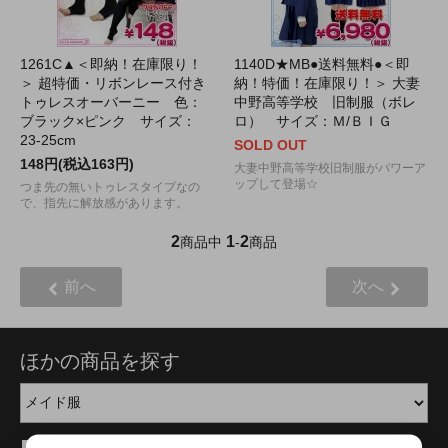
1261C▲＜即納！在庫限り！
1140D★MB●送料無料●＜即
＞ 超特価・リボンレース付き
納！特価！在庫限り！＞ 大妻
トゥレスオーバーニー 色：
中野高等学校 旧制服（ボレ
ブラック×ピンク サイズ：
ロ） サイズ：Ｍ/ＢＩＧ
23-25cm
SOLD OUT
148円(税込163円)
大妻中野高等学校旧制服がパワーア
ップして登場☆
つま先の無いトゥレスタイプなの
で、指先に解放感があります。
2
1
2
商品中
-
商品
前へ
次へ
ほかの商品を探す