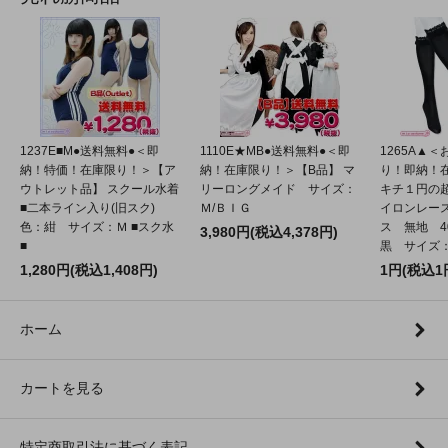
1237E■M●送料無料●＜即
1110E★MB●送料無料●＜即
1265A▲
納！特価！在庫限り！＞【ア
納！在庫限り！＞【B品】 マ
り！即納！
ウトレット品】 スクール水着
リーロングメイド サイズ：
キチ１円の
■二本ライン入り(旧スク)
Ｍ/ＢＩＧ
イロンレー
色：紺 サイズ：Ｍ ■スク水
ス 無地 4
3,980円(税込4,378円)
■
黒 サイズ：2
1,280円(税込1,408円)
1円(税込1
ホーム
カートを見る
特定商取引法に基づく表記