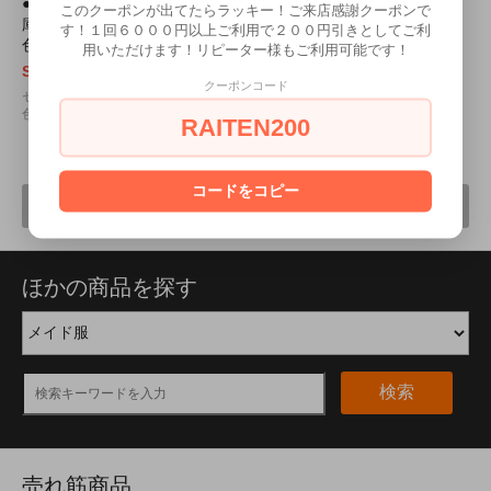
●送料無料●＜即納！特価！在
このクーポンが出てたらラッキー！ご来店感謝クーポンで
庫限り！＞ バニーガール
す！１回６０００円以上ご利用で２００円引きとしてご利
色：赤 サイズ：Ｍ/ＢＩＧ
用いただけます！リピーター様もご利用可能です！
SOLD OUT
クーポンコード
セクシーの王道！バニーガールに新
色が登場ですｖｖ
RAITEN200
7
1
7
商品中
-
商品
コードをコピー
前へ
次へ
ほかの商品を探す
検索
売れ筋商品