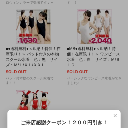
ロウィンカラーで登場ですｖｖ
す！！
■●送料無料●＜即納！特価！在
■MB●送料無料●＜即納！特
庫限り！＞ パッド付きの本物
価！在庫限り！＞ ワンピース
スクール水着 色：黒 サイ
水着 色：白 サイズ：Ｍ/Ｂ
ズ：Ｍ/Ｌ/ＸＬ/ＸＸＬ
ＩＧ
SOLD OUT
SOLD OUT
パッド付本物のスクール水着で
ベーシックなワンピース水着ができ
す！！
ました♪
×
ご来店感謝クーポン！２００円引き！