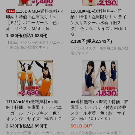
1116B★MB●送料無料●＜
1203B■MB●送料無料●＜即
即納！特価！在庫限り！＞
納！特価！在庫限り！＞ ライ
【Ｂ品】バニーガール 色：
ン入りスクール水着（旧ス
赤 サイズ：Ｍ/ＢＩＧ
ク） 色：赤 サイズ：Ｍ/ＢＩ
Ｇ
1,480円(税込1,628円)
2,130円(税込2,343円)
【Ｂ品】セクシーの王道！バニーガ
ールに新色が登場ですｖｖ
ライン入りスクール水着に新色が登
場ですｖｖ
1116A★MB●送料無料●＜即
■●送料無料●＜即納！特価！在
納！特価！在庫限り！＞ バニ
庫限り！＞ パッド付きの本物
ーガール パンプキン 色：
スクール水着 色：紺 サイ
オレンジ サイズ：Ｍ/ＢＩＧ
ズ：Ｍ/Ｌ/ＸＬ/ＸＸＬ
2,630円(税込2,893円)
SOLD OUT
セクシーの王道！バニーガールがハ
パッド付本物のスクール水着で