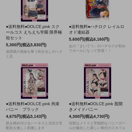
●送料無料●DOLCE.pink スク
●送料無料●ハチロク レイルロ
ールコス えちえち学園 限界極
オド連結器
短セット
5,600円(税込6,160円)
5,300円(税込5,830円)
あの「まいてつ」のハチロクが初め
てホールになって登場！！
放課後の視線を奪う剥き出しのへそ
と足
●送料無料●DOLCE.pink 拘束
●送料無料●DOLCE.pink 股開
バニー ブラック
きメイドバニー
4,675円(税込5,143円)
4,300円(税込4,730円)
肌を締め付けるハーネスと光沢が支
従順なメイドと官能的なバニーガー
配欲を激しく刺激します
ルが融合した新しい奉仕のスタイル