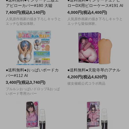
●送料無料●インサート二股エ
●送料無料●インサートエアピ
アピローカバー#180 大嘘
ローDX用ピローケース#191 AI
7,400円(税込8,140円)
4,000円(税込4,400円)
人気原作画家の描き下ろしキャラと
人気原作画家の描き下ろしキャラと
エッチな疑似体験。
エッチな疑似体験。
●送料無料●おっぱいボードカ
●送料無料●天龍寺琴のアナル
バー#112 AI
4,200円(税込4,620円)
3,400円(税込3,740円)
彼女催眠公式コラボ商品
プルルンおっぱいドロップ&おっぱ
いボード専用カバー