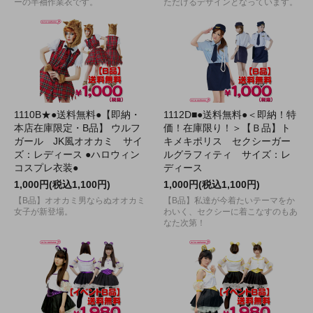
ーの半袖作業衣です。
ただけるデザインとなっています。
1110B★●送料無料●【即納・
1112D■●送料無料●＜即納！特
本店在庫限定・B品】 ウルフ
価！在庫限り！＞【Ｂ品】ト
ガール JK風オオカミ サイ
キメキポリス セクシーガー
ズ：レディース ●ハロウィン
ルグラフィティ サイズ：レ
コスプレ衣装●
ディース
1,000円(税込1,100円)
1,000円(税込1,100円)
【B品】オオカミ男ならぬオオカミ
【B品】私達が今着たいテーマをか
女子が新登場。
わいく、セクシーに着こなすのもあ
なた次第！