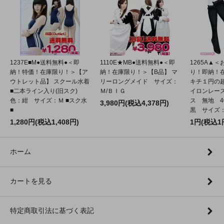
1237E■M●送料無料●＜即
1110E★MB●送料無料●＜即
1265A▲
納！特価！在庫限り！＞【ア
納！在庫限り！＞【B品】 マ
り！即納！
ウトレット品】 スクール水着
リーロングメイド サイズ：
キチ１円の
■二本ライン入り(旧スク)
Ｍ/ＢＩＧ
イロンレー
色：紺 サイズ：Ｍ ■スク水
ス 無地 4
3,980円(税込4,378円)
■
黒 サイズ：2
1,280円(税込1,408円)
1円(税込1
ホーム
カートを見る
特定商取引法に基づく表記