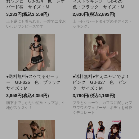
れワンピ GB-824 色：レオ
ィストッキング GB-825
パード柄 サイズ：Ｍ
色：ブラック サイズ：Ｍ
3,233円(税込3,556円)
2,630円(税込2,893円)
上下逆にも着られる、一粒で二度お
上下セパレートタイプのボディスト
いしいワンピースです
ッキング。
●送料無料●スケてるセーラ
●送料無料●甘えニャいでよ！
ー GB-826 色：ブラック
ピンク GB-827 色：ピン
サイズ：Ｍ
ク サイズ：Ｍ
3,958円(税込4,354円)
3,790円(税込4,169円)
胸下までしかない短めトップは、生
ブラとショーツ、カフスに配したフ
地がスケスケ！
ワフワのフェザーが、ボディを可愛
くデコレート