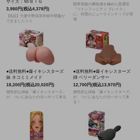
サイズ：Ｍ/ＢＩＧ
限界突破の爽快感を極めた貫通型
3,980円(税込4,378円)
『ツインフィニティ ブレイク』
に、待望のニューラインナップが登
【B品】大妻中野高等学校中間服が
場
できました☆☆
●送料無料●爆イキシスターズ
●送料無料●爆イキシスターズ
妹 ネコミミメイド
姉 ベリーダンサー
18,200円(税込20,020円)
12,700円(税込13,970円)
個性的な姉妹「爆イキシスターズ」
個性的な姉妹「爆イキシスターズ」
が、ついにあなたの元へやって来る
が、ついにあなたの元へやって来
る！