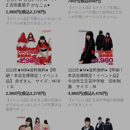
780円(税込858円)
Z 百田夏菜子 かなこぉ●
【イベント品】ストライプ生地に、
1,980円(税込2,178円)
オーガンジーの透けた紋章&エプロ
ンが可愛いナースコスチューム。
【イベント品】可愛らしいももいろ
アイドル衣装ができました☆
1112E★MB●送料無料●【即
1111E★M●送料無料●【即納！
納！本店在庫限定！イベント
本店在庫限定！イベント品】
品】 赤ずきん サイズ：Ｍ/Ｂ
今治市立立花中学校 旧冬制
ＩＧ
服 サイズ：Ｍ
2,980円(税込3,278円)
4,980円(税込5,478円)
【イベント品】赤ずきん風の衣装が
【イベント品】立花中学校の冬制服
ができちゃいました☆この可愛さは
ができましたｖ
最強ですっ♪