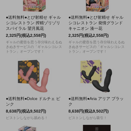
●送料無料●とび射精せ ギャル
●送料無料●とび射精せ ギャル
シコレストラン 搾精ゾリゾリ
シコレストラン 発情グランド
スパイラル 望月風花
キャニオン 湊一花
2,325円(税込2,558円)
2,325円(税込2,558円)
ギャルの蜜壺を思う存分味わえるぬ
ギャルの蜜壺を思う存分味わえるぬ
きぬきサービスの「ギャルシコレス
きぬきサービスの「ギャルシコレス
トラン」オープンです！
トラン」オープンです！
●送料無料●Dolce ドルチェ ピ
●送料無料●Aria アリア ブラッ
ンク
ク
8,638円(税込9,502円)
8,638円(税込9,502円)
ピストンしながら舐める！
ピストンしながら吸引！