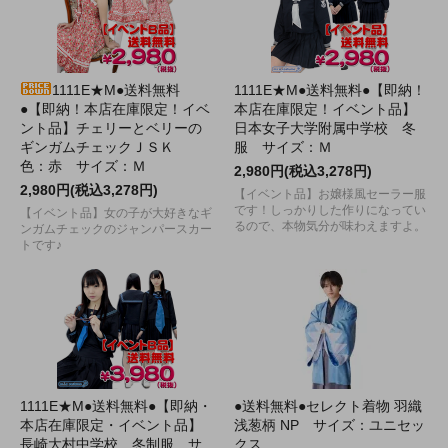
1111E★M●送料無料
1111E★M●送料無料●【即納！
●【即納！本店在庫限定！イベ
本店在庫限定！イベント品】
ント品】チェリーとベリーの
日本女子大学附属中学校 冬
ギンガムチェックＪＳＫ
服 サイズ：Ｍ
色：赤 サイズ：Ｍ
2,980円(税込3,278円)
2,980円(税込3,278円)
【イベント品】お嬢様風セーラー服
です！しっかりした作りになってい
【イベント品】女の子が大好きなギ
るので、本物気分が味わえますよ。
ンガムチェックのジャンパースカー
トです♪
1111E★M●送料無料●【即納・
●送料無料●セレクト着物 羽織
本店在庫限定・イベント品】
浅葱柄 NP サイズ：ユニセッ
長崎大村中学校 冬制服 サ
クス