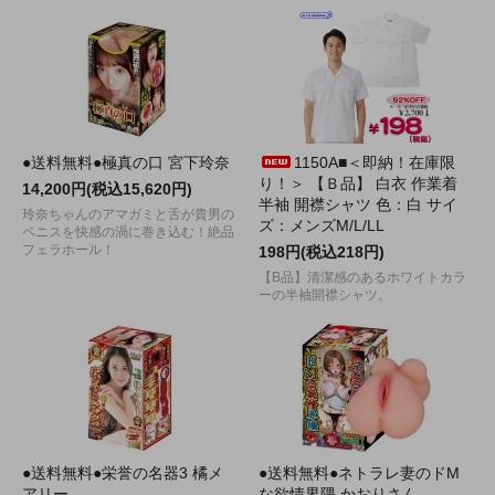
●送料無料●極真の口 宮下玲奈
1150A■＜即納！在庫限
り！＞ 【Ｂ品】 白衣 作業着
14,200円(税込15,620円)
半袖 開襟シャツ 色：白 サイ
玲奈ちゃんのアマガミと舌が貴男の
ズ：メンズM/L/LL
ペニスを快感の渦に巻き込む！絶品
フェラホール！
198円(税込218円)
【B品】清潔感のあるホワイトカラ
ーの半袖開襟シャツ。
●送料無料●栄誉の名器3 橘メ
●送料無料●ネトラレ妻のドM
アリー
な欲情界隈 かおりさん