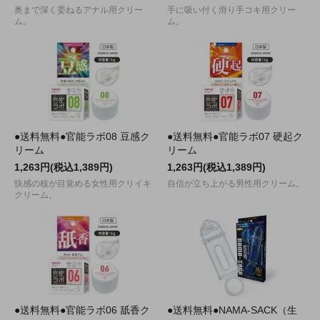
奥まで深く委ねるアナル用クリー
手に吸い付く滑り手コキ用クリー
ム。
ム。
●送料無料●官能ラボ08 豆感ク
●送料無料●官能ラボ07 硬起ク
リーム
リーム
1,263円(税込1,389円)
1,263円(税込1,389円)
快感の核が目覚める女性用クリイキ
自信が立ち上がる男性用クリーム。
クリーム。
●送料無料●官能ラボ06 舐香ク
●送料無料●NAMA-SACK（生