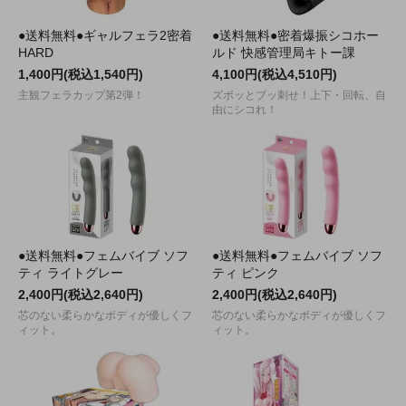
●送料無料●ギャルフェラ2密着
●送料無料●密着爆振シコホー
HARD
ルド 快感管理局キトー課
1,400円(税込1,540円)
4,100円(税込4,510円)
主観フェラカップ第2弾！
ズボッとブッ刺せ！上下・回転、自
由にシコれ！
●送料無料●フェムバイブ ソフ
●送料無料●フェムバイブ ソフ
ティ ライトグレー
ティ ピンク
2,400円(税込2,640円)
2,400円(税込2,640円)
芯のない柔らかなボディが優しくフ
芯のない柔らかなボディが優しくフ
ィット。
ィット。