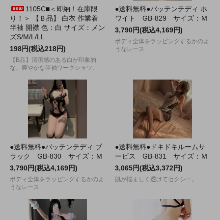
1105C■＜即納！在庫限
●送料無料●バッテンテディ ホ
り！＞ 【Ｂ品】 白衣 作業着
ワイト GB-829 サイズ：Ｍ
半袖 開襟 色：白 サイズ：メン
3,790円(税込4,169円)
ズS/M/L/LL
ボディ全体をラッピングするかのよ
198円(税込218円)
うなレース
【B品】清潔感のある白が印象的
な、爽やかな半袖ワークシャツ。
●送料無料●バッテンテディ ブ
●送料無料●ドキドキルームサ
ラック GB-830 サイズ：Ｍ
ービス GB-831 サイズ：Ｍ
3,790円(税込4,169円)
3,065円(税込3,372円)
ボディ全体をラッピングするかのよ
肌が悩ましく透けてセクシー。
うなレース