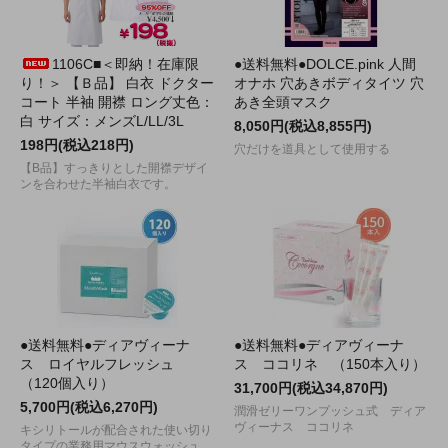
1106C■＜即納！在庫限
●送料無料●DOLCE.pink 人間
り！＞ 【Ｂ品】 白衣 ドクター
オナホ 穴あきボディタイツ 穴
コート 半袖 開襟 ロング丈色：
あき全頭マスク
白 サイズ：メンズL/LL/3L
8,050円(税込8,855円)
198円(税込218円)
穴だけを道具として使用する
【B品】すっきりとした開襟デザイ
ンを合わせた半袖白衣です。
●送料無料●ディアヴィーナ
●送料無料●ディアヴィーナ
ス ロイヤルフレッシュ
ス ココリネ （150本入り）
（120個入り）
31,700円(税込34,870円)
5,700円(税込6,270円)
潤滑ゼリーワンプッシュ式 ディア
ヴィーナス ココリネ
キシリトールが配合された使い切り
タイプの業務用マウスウォッシュ