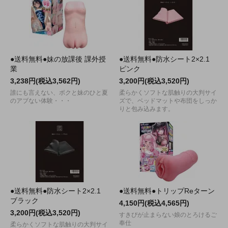
●送料無料●妹の放課後 課外授
●送料無料●防水シート2×2.1
業
ピンク
3,238円(税込3,562円)
3,200円(税込3,520円)
誰にも言えない、ボクと妹のひと夏
柔らかくソフトな肌触りの大判サイ
のアブない体験・・・
ズで、ベッドマットや布団をしっか
りと包み込みます。
●送料無料●防水シート2×2.1
●送料無料●トリップReターン
ブラック
4,150円(税込4,565円)
3,200円(税込3,520円)
すきぴが止まらない娘のとろけるご
奉仕
柔らかくソフトな肌触りの大判サイ