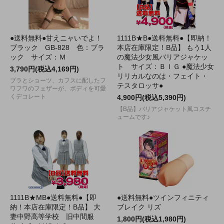
●送料無料●甘えニャいでよ！
1111B★B●送料無料●【即納！
ブラック GB-828 色：ブラ
本店在庫限定！B品】 もう1人
ック サイズ：Ｍ
の魔法少女風バリアジャケッ
ト サイズ：ＢＩＧ ●魔法少女
3,790円(税込4,169円)
リリカルなのは・フェイト・
ブラとショーツ、カフスに配したフ
テスタロッサ●
ワフワのフェザーが、ボディを可愛
くデコレート
4,900円(税込5,390円)
【B品】バリアジャケット風コスチ
ュームです♪
1111B★MB●送料無料●【即
●送料無料●ツインフィニティ
納！本店在庫限定！B品】 大
ブレイク リズ
妻中野高等学校 旧中間服
1,800円(税込1,980円)