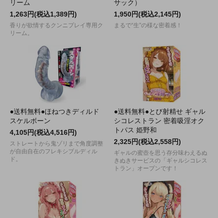
リーム
サック）
1,263円(税込1,389円)
1,950円(税込2,145円)
香りが欲情するクンニプレイ専用ク
まるで“生”の様な密着感！
リーム。
●送料無料●ほねつきディルド
●送料無料●とび射精せ ギャル
スケルボーン
シコレストラン 密着吸淫オク
トパス 姫野和
4,105円(税込4,516円)
2,325円(税込2,558円)
ストレートから鬼ゾリまで角度調整
が自由自在のフレキシブルディル
ギャルの蜜壺を思う存分味わえるぬ
ド。
きぬきサービスの「ギャルシコレス
トラン」オープンです！