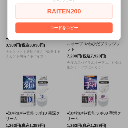
クーポンコード
RAITEN200
コードをコピー
●送料無料●FUKACEL ピンク
●送料無料●びっちりスパイラ
ルオーブ やわひだブリッジソ
3,300円(税込3,630円)
フト
ナカとソトを振動で挟んで刺激する
7,200円(税込7,920円)
ナカソト同時イキバイブ！
今度のスパイラルオーブは、ヒダは
細かく！ツブはデカく！
●送料無料●官能ラボ10 菊深ク
●送料無料●官能ラボ09 手滑ク
リーム
リーム
1,263円(税込1,389円)
1,263円(税込1,389円)