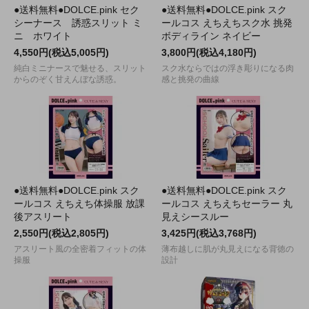
●送料無料●DOLCE.pink セク
●送料無料●DOLCE.pink スク
シーナース 誘惑スリット ミ
ールコス えちえちスク水 挑発
ニ ホワイト
ボディライン ネイビー
4,550円(税込5,005円)
3,800円(税込4,180円)
純白ミニナースで魅せる、スリット
スク水ならではの浮き彫りになる肉
からのぞく甘えんぼな誘惑。
感と挑発の曲線
●送料無料●DOLCE.pink スク
●送料無料●DOLCE.pink スク
ールコス えちえち体操服 放課
ールコス えちえちセーラー 丸
後アスリート
見えシースルー
2,550円(税込2,805円)
3,425円(税込3,768円)
アスリート風の全密着フィットの体
薄布越しに肌が丸見えになる背徳の
操服
設計