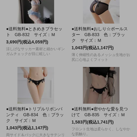
●送料無料●ときめきブラセッ
●送料無料●おしり☆ポールス
ト GB-832 サイズ：Ｍ
ター GB-833 色：ブラッ
ク サイズ：Ｍ
3,690円(税込4,059円)
1,043円(税込1,147円)
涼しげなサッカー素材と細かいギン
ガムチェックが目に眩しい
薄く伸縮性のあるメッシュ生地がお
尻に心地よくフィット
●送料無料●トリプルリボンパ
●送料無料●密やかな愛を見つ
ンティ GB-834 色：ブラッ
けて GB-835 サイズ：Ｍ
ク サイズ：Ｍ
1,583円(税込1,741円)
1,043円(税込1,147円)
フロント生地は柔らかく、しなやか
な肌触り。
両サイド＆バックに大きなサテンリ