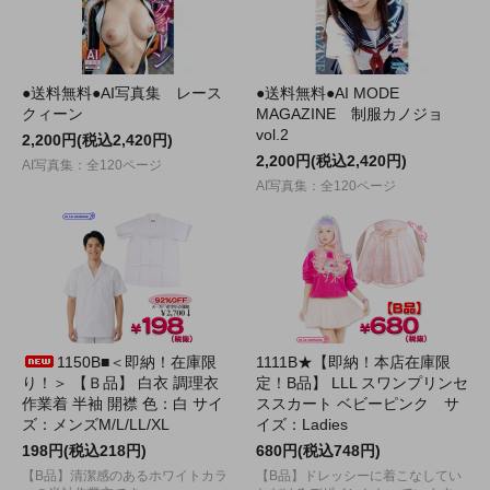
●送料無料●AI写真集 レース
●送料無料●AI MODE
クィーン
MAGAZINE 制服カノジョ
vol.2
2,200円(税込2,420円)
2,200円(税込2,420円)
AI写真集：全120ページ
AI写真集：全120ページ
1150B■＜即納！在庫限
1111B★【即納！本店在庫限
り！＞ 【Ｂ品】 白衣 調理衣
定！B品】 LLL スワンプリンセ
作業着 半袖 開襟 色：白 サイ
ススカート ベビーピンク サ
ズ：メンズM/L/LL/XL
イズ：Ladies
198円(税込218円)
680円(税込748円)
【B品】清潔感のあるホワイトカラ
【B品】ドレッシーに着こなしてい