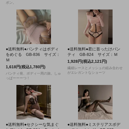
ボン。
●送料無料●パンティはボディ
●送料無料●君に首ったけパン
をめぐる GB-836 サイズ：
ティ GB-824 サイズ：Ｍ
Ｍ
1,928円(税込2,121円)
1,618円(税込1,780円)
繊細レースとメッシュの組み合わせ
がエレガントなショーツ
パンティ発、ボディ一周の旅。しゅ
っぱーーーつ！
●送料無料●セクシーな気まぐ
●送料無料●ミステリアスボデ