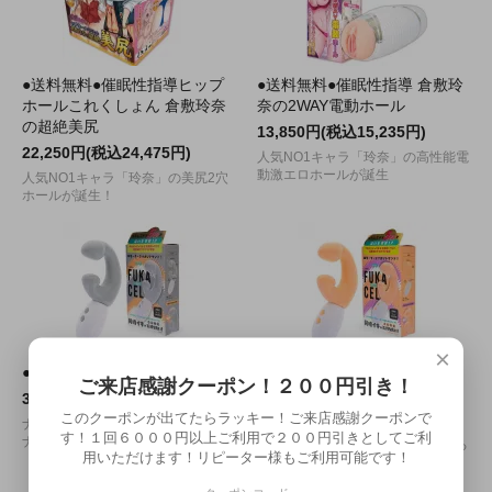
●送料無料●催眠性指導ヒップ
●送料無料●催眠性指導 倉敷玲
ホールこれくしょん 倉敷玲奈
奈の2WAY電動ホール
の超絶美尻
13,850円(税込15,235円)
22,250円(税込24,475円)
人気NO1キャラ「玲奈」の高性能電
動激エロホールが誕生
人気NO1キャラ「玲奈」の美尻2穴
ホールが誕生！
×
●送料無料●FUKACEL グレー
●送料無料●FUKACEL ピーチ
ご来店感謝クーポン！２００円引き！
ファズ
3,300円(税込3,630円)
このクーポンが出てたらラッキー！ご来店感謝クーポンで
3,300円(税込3,630円)
ナカとソトを振動で挟んで刺激する
す！１回６０００円以上ご利用で２００円引きとしてご利
ナカソト同時イキバイブ！
ナカとソトを振動で挟んで刺激する
用いただけます！リピーター様もご利用可能です！
ナカソト同時イキバイブ！