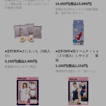
全身好きなところを舐めつくす、ち
14,450円(税込15,895円)
ょ～淫乱な長～い舌(べろ)ローター
の新作が登場
先端さわさわエンドレス回転強振
動。合計70パターン！
●送料無料●さにもっち（5個入
●送料無料●指ドームＰｌｕｓ
り）
（２０個入）Ｌサイズ 紫
箱
3,150円(税込3,465円)
1,100円(税込1,210円)
新素材のサニタリー商品
潤滑剤付の指サック「指ドーム」