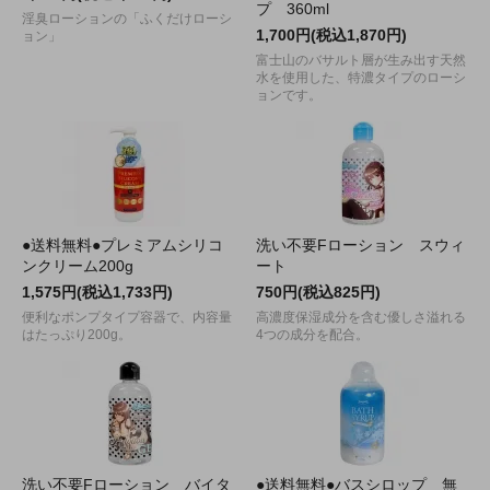
プ 360ml
淫臭ローションの「ふくだけローシ
1,700円(税込1,870円)
ョン」
富士山のバサルト層が生み出す天然
水を使用した、特濃タイプのローシ
ョンです。
●送料無料●プレミアムシリコ
洗い不要Fローション スウィ
ンクリーム200g
ート
1,575円(税込1,733円)
750円(税込825円)
便利なポンプタイプ容器で、内容量
高濃度保湿成分を含む優しさ溢れる
はたっぷり200g。
4つの成分を配合。
洗い不要Fローション バイタ
●送料無料●バスシロップ 無