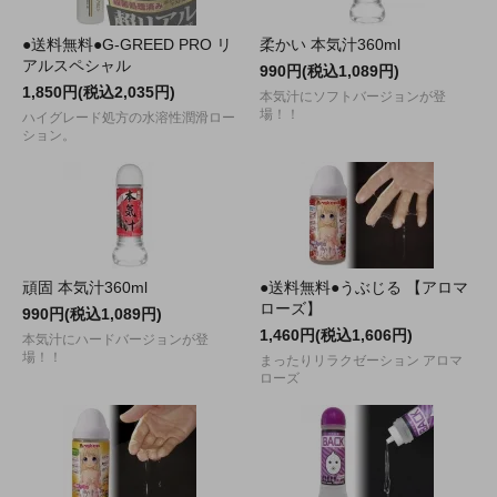
●送料無料●G-GREED PRO リ
柔かい 本気汁360ml
アルスペシャル
990円(税込1,089円)
1,850円(税込2,035円)
本気汁にソフトバージョンが登
場！！
ハイグレード処方の水溶性潤滑ロー
ション。
頑固 本気汁360ml
●送料無料●うぶじる 【アロマ
ローズ】
990円(税込1,089円)
1,460円(税込1,606円)
本気汁にハードバージョンが登
場！！
まったりリラクゼーション アロマ
ローズ