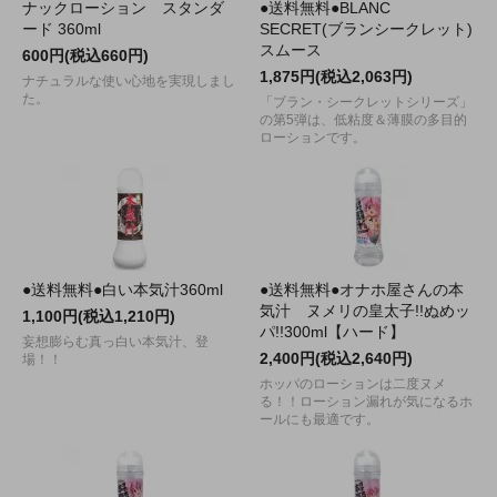
ナックローション スタンダ
●送料無料●BLANC
ード 360ml
SECRET(ブランシークレット)
スムース
600円(税込660円)
1,875円(税込2,063円)
ナチュラルな使い心地を実現しまし
た。
「ブラン・シークレットシリーズ」
の第5弾は、低粘度＆薄膜の多目的
ローションです。
●送料無料●白い本気汁360ml
●送料無料●オナホ屋さんの本
気汁 ヌメリの皇太子!!ぬめッ
1,100円(税込1,210円)
パ!!300ml【ハード】
妄想膨らむ真っ白い本気汁、登
2,400円(税込2,640円)
場！！
ホッパのローションは二度ヌメ
る！！ローション漏れが気になるホ
ールにも最適です。