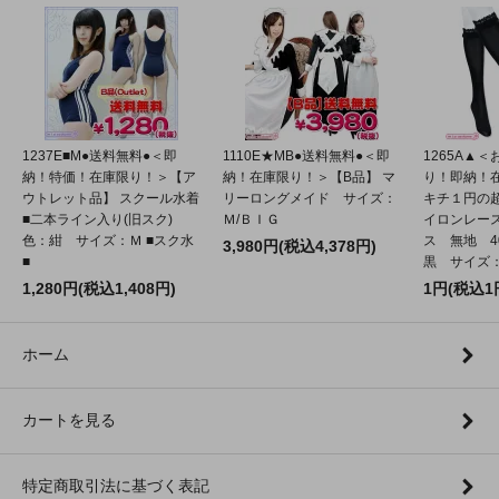
1237E■M●送料無料●＜即
1110E★MB●送料無料●＜即
1265A▲
納！特価！在庫限り！＞【ア
納！在庫限り！＞【B品】 マ
り！即納！
ウトレット品】 スクール水着
リーロングメイド サイズ：
キチ１円の
■二本ライン入り(旧スク)
Ｍ/ＢＩＧ
イロンレー
色：紺 サイズ：Ｍ ■スク水
ス 無地 4
3,980円(税込4,378円)
■
黒 サイズ：2
1,280円(税込1,408円)
1円(税込1
ホーム
カートを見る
特定商取引法に基づく表記