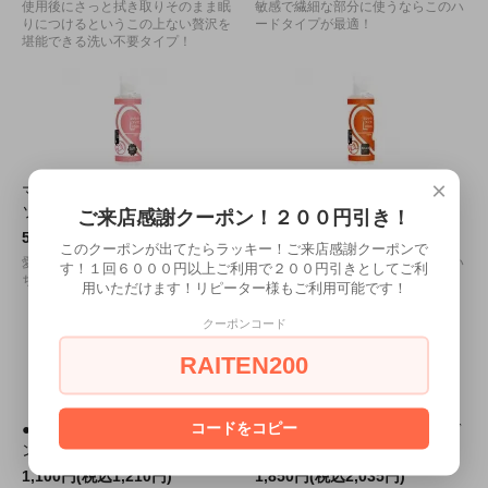
使用後にさっと拭き取りそのまま眠
敏感で繊細な部分に使うならこのハ
りにつけるというこの上ない贅沢を
ードタイプが最適！
堪能できる洗い不要タイプ！
×
マジックアイズローション
マジックアイズローション
ソフト 180ml
ナチュラル 180ml
ご来店感謝クーポン！２００円引き！
550円(税込605円)
550円(税込605円)
このクーポンが出てたらラッキー！ご来店感謝クーポンで
愛液に近いものがお好みであればこ
昔なじみの濃度で、一番使われてい
す！１回６０００円以上ご利用で２００円引きとしてご利
ちらがおすすめ！
るのがこちらのタイプです！
用いただけます！リピーター様もご利用可能です！
クーポンコード
RAITEN200
コードをコピー
●送料無料●SOFTなローショ
●送料無料●G-GREED PRO デ
ン 洗い不要300ml
ィープスペシャル
1,100円(税込1,210円)
1,850円(税込2,035円)