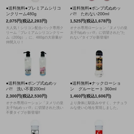
●送料無料●プレミアムシリコ
●送料無料●ポンプ式ぬめッ
ンクリーム480g
パ!! たれない200ml
2,075円(税込2,283円)
1,525円(税込1,678円)
大人気！シリコン配合バック専用ク
オナホ専用ローション「ヌメリの皇
リーム「プレミアムシリコンクリー
太子!!ぬめッパ!!」に切望された"た
ム（200g）」に、480gの大容量が
れない"タイプが新登場!!
仲間入り！
●送料無料●ポンプ式ぬめッ
●送料無料●ナックローショ
パ!! 洗い不要200ml
ン グルーヒート 360ml
2,300円(税込2,530円)
1,460円(税込1,606円)
オナホ専用ローション「ヌメリの皇
より身体に馴染みやすく、ナチュラ
太子!!ぬめッパ!!」に切望された洗い
ルな使い心地を実現しました。
不要タイプが新登場!!