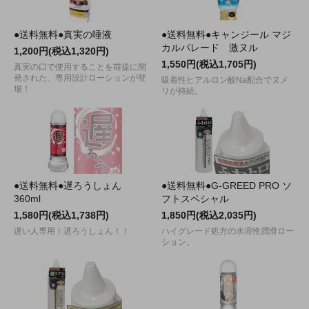
●送料無料●真実の唾液
●送料無料●キャンジール マジ
カルパレード 激ヌル
1,200円(税込1,320円)
1,550円(税込1,705円)
真実の口で使用することを前提に開
発された、専用設計ローションが登
吸着性ヒアルロン酸Na配合でヌメ
場！
リが持続。
●送料無料●遅ろうしょん
●送料無料●G-GREED PRO ソ
360ml
フトスペシャル
1,580円(税込1,738円)
1,850円(税込2,035円)
遅い人専用！遅ろうしょん！！
ハイグレード処方の水溶性潤滑ロー
ション。