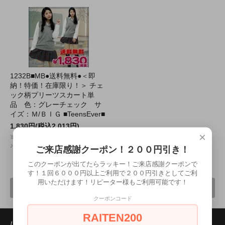
1232B■MB●送料無料●＜即
納！特価！在庫限り！＞ チェ
ック柄プリーツスカート単
品 色：グレーチェック サ
イズ：Ｍ/ＢＩＧ ■TeensEver■
1,830円(税込2,013円)
×
可愛いチェック柄プリーツスカート
♪
ご来店感謝クーポン！２００円引き！
このクーポンが出てたらラッキー！ご来店感謝クーポンで
5
1
5
商品中
-
商品
す！１回６０００円以上ご利用で２００円引きとしてご利
用いただけます！リピーター様もご利用可能です！
前へ
次へ
クーポンコード
RAITEN200