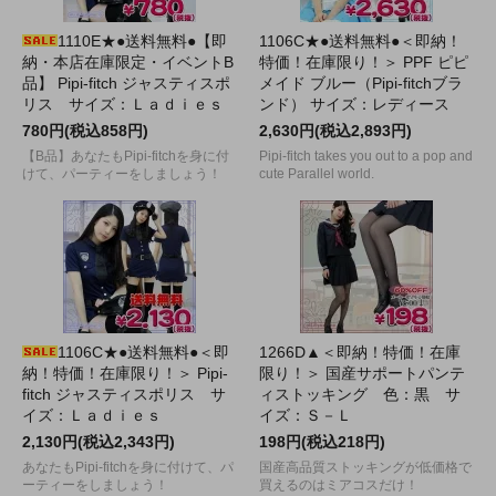
1110E★●送料無料●【即
1106C★●送料無料●＜即納！
納・本店在庫限定・イベントB
特価！在庫限り！＞ PPF ピピ
品】 Pipi-fitch ジャスティスポ
メイド ブルー（Pipi-fitchブラ
リス サイズ：Ｌａｄｉｅｓ
ンド） サイズ：レディース
780円(税込858円)
2,630円(税込2,893円)
【B品】あなたもPipi-fitchを身に付
Pipi-fitch takes you out to a pop and
けて、パーティーをしましょう！
cute Parallel world.
1106C★●送料無料●＜即
1266D▲＜即納！特価！在庫
納！特価！在庫限り！＞ Pipi-
限り！＞ 国産サポートパンテ
fitch ジャスティスポリス サ
ィストッキング 色：黒 サ
イズ：Ｌａｄｉｅｓ
イズ：Ｓ－Ｌ
2,130円(税込2,343円)
198円(税込218円)
あなたもPipi-fitchを身に付けて、パ
国産高品質ストッキングが低価格で
ーティーをしましょう！
買えるのはミアコスだけ！