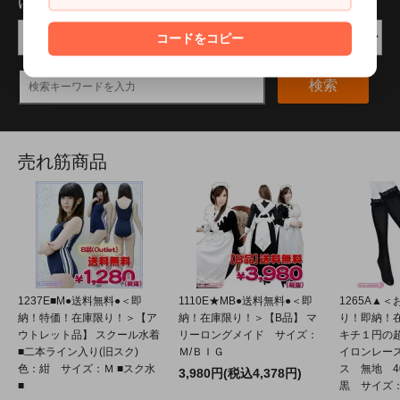
ほかの商品を探す
コードをコピー
検索
売れ筋商品
1237E■M●送料無料●＜即
1110E★MB●送料無料●＜即
1265A▲
納！特価！在庫限り！＞【ア
納！在庫限り！＞【B品】 マ
り！即納！
ウトレット品】 スクール水着
リーロングメイド サイズ：
キチ１円の
■二本ライン入り(旧スク)
Ｍ/ＢＩＧ
イロンレー
色：紺 サイズ：Ｍ ■スク水
ス 無地 4
3,980円(税込4,378円)
■
黒 サイズ：2