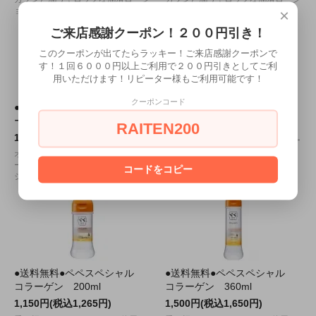
ョン登場！
ョン登場！
×
ご来店感謝クーポン！２００円引き！
このクーポンが出てたらラッキー！ご来店感謝クーポンで
す！１回６０００円以上ご利用で２００円引きとしてご利
用いただけます！リピーター様もご利用可能です！
クーポンコード
●送料無料●ライドジャパンロ
●送料無料●URARA 400ml
ーション 400ml
1,195円(税込1,315円)
RAITEN200
1,625円(税込1,788円)
気持ち良さを変える国産高品質ロー
ション・ウララ登場！
オナホールメーカーによる、オナホ
ールの為の専用ローション「ライド
コードをコピー
ジャパンローション」
●送料無料●ペペスペシャル
●送料無料●ペペスペシャル
コラーゲン 200ml
コラーゲン 360ml
1,150円(税込1,265円)
1,500円(税込1,650円)