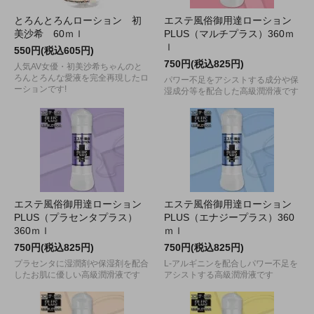
とろんとろんローション 初
エステ風俗御用達ローション
美沙希 60ｍｌ
PLUS（マルチプラス）360ｍ
ｌ
550円(税込605円)
750円(税込825円)
人気AV女優・初美沙希ちゃんのと
ろんとろんな愛液を完全再現したロ
パワー不足をアシストする成分や保
ーションです!
湿成分等を配合した高級潤滑液です
エステ風俗御用達ローション
エステ風俗御用達ローション
PLUS（プラセンタプラス）
PLUS（エナジープラス）360
360ｍｌ
ｍｌ
750円(税込825円)
750円(税込825円)
プラセンタに湿潤剤や保湿剤を配合
L-アルギニンを配合しパワー不足を
したお肌に優しい高級潤滑液です
アシストする高級潤滑液です