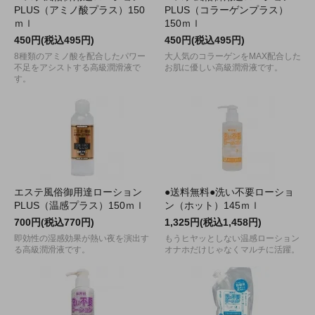
PLUS（アミノ酸プラス）150
PLUS（コラーゲンプラス）
ｍｌ
150ｍｌ
450円(税込495円)
450円(税込495円)
8種類のアミノ酸を配合したパワー
大人気のコラーゲンをMAX配合した
不足をアシストする高級潤滑液で
お肌に優しい高級潤滑液です。
す。
エステ風俗御用達ローション
●送料無料●洗い不要ローショ
PLUS（温感プラス）150ｍｌ
ン（ホット）145ｍｌ
700円(税込770円)
1,325円(税込1,458円)
即効性の湿感効果が熱い夜を演出す
もうヒヤッとしない温感ローション
る高級潤滑液です。
オナホだけじゃなくマルチに活躍。