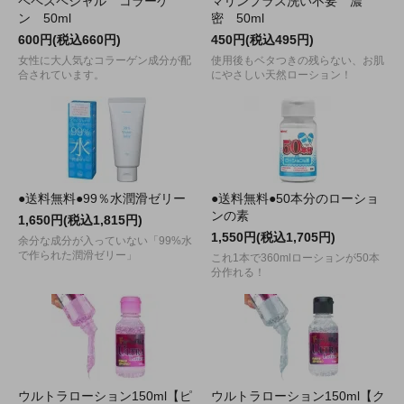
ペペスペシャル コラーゲ
マリンプラス洗い不要 濃
ン 50ml
密 50ml
600円(税込660円)
450円(税込495円)
女性に大人気なコラーゲン成分が配
使用後もベタつきの残らない、お肌
合されています。
にやさしい天然ローション！
●送料無料●99％水潤滑ゼリー
●送料無料●50本分のローショ
ンの素
1,650円(税込1,815円)
1,550円(税込1,705円)
余分な成分が入っていない「99%水
で作られた潤滑ゼリー」
これ1本で360mlローションが50本
分作れる！
ウルトラローション150ml【ピ
ウルトラローション150ml【ク