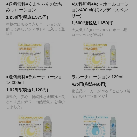
●送料無料●くまちゃんのはち
●送料無料●Ag＋ホールローシ
みつローション
ョン400ml(ポンプディスペン
サー)
1,250円(税込1,375円)
1,500円(税込1,650円)
本物のはちみつ入りローションが、
飾って楽しいクマボトルに入って登
大人気！Agローションにホール用
場!!
ローションが登場！
●送料無料●ラルーナローショ
ラルーナローション 120ml
ン 300ml
425円(税込468円)
1,025円(税込1,128円)
化粧品メーカーが作る「こだわり製
法」のローションです。
衛生的・安心・持続性と水溶けの良
さの４点に絞り「自然感覚」を追求
しました。