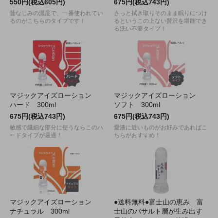
550円(税込605円)
675円(税込743円)
昔なじみの濃度で、一番使われてい
さっと拭き取りそのまま眠りにつけ
るのがこちらのタイプです！
るというこの上ない贅沢を堪能でき
る洗い不要タイプ！
マジックアイズローション
マジックアイズローション
ハード 300ml
ソフト 300ml
675円(税込743円)
675円(税込743円)
敏感で繊細な部分に使うならこのハ
愛液に近いものがお好みであればこ
ードタイプが最適！
ちらがおすすめ！
マジックアイズローション
●送料無料●富士山の恵み 富
ナチュラル 300ml
士山のバサルト層が生み出す