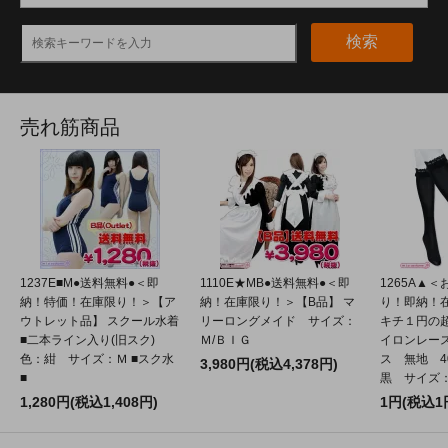
検索
売れ筋商品
1237E■M●送料無料●＜即
1110E★MB●送料無料●＜即
1265A▲
納！特価！在庫限り！＞【ア
納！在庫限り！＞【B品】 マ
り！即納！
ウトレット品】 スクール水着
リーロングメイド サイズ：
キチ１円の
■二本ライン入り(旧スク)
Ｍ/ＢＩＧ
イロンレー
色：紺 サイズ：Ｍ ■スク水
ス 無地 4
3,980円(税込4,378円)
■
黒 サイズ：2
1,280円(税込1,408円)
1円(税込1