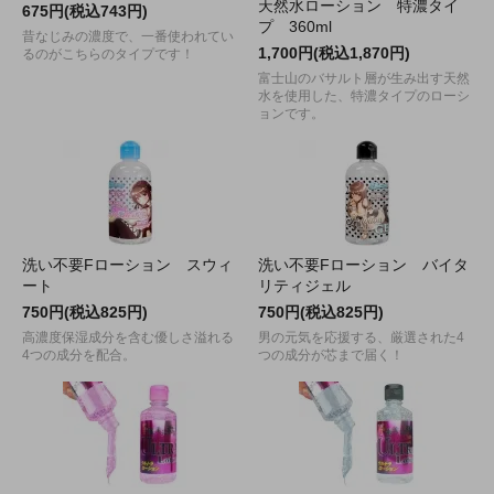
天然水ローション 特濃タイ
675円(税込743円)
プ 360ml
昔なじみの濃度で、一番使われてい
1,700円(税込1,870円)
るのがこちらのタイプです！
富士山のバサルト層が生み出す天然
水を使用した、特濃タイプのローシ
ョンです。
洗い不要Fローション スウィ
洗い不要Fローション バイタ
ート
リティジェル
750円(税込825円)
750円(税込825円)
高濃度保湿成分を含む優しさ溢れる
男の元気を応援する、厳選された4
4つの成分を配合。
つの成分が芯まで届く！