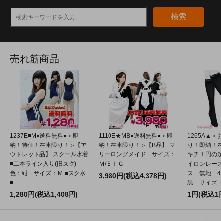
検索
売れ筋商品
1237E■M●送料無料●＜即
1110E★MB●送料無料●＜即
1265A▲
納！特価！在庫限り！＞【ア
納！在庫限り！＞【B品】 マ
り！即納！
ウトレット品】 スクール水着
リーロングメイド サイズ：
キチ１円の
■二本ライン入り(旧スク)
Ｍ/ＢＩＧ
イロンレー
色：紺 サイズ：Ｍ ■スク水
ス 無地 4
3,980円(税込4,378円)
■
黒 サイズ：2
1,280円(税込1,408円)
1円(税込1