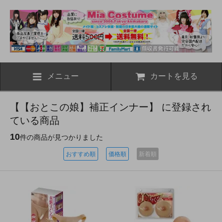
メニュー
カートを見る
【【おとこの娘】補正インナー】 に登録され
ている商品
10
件の商品が見つかりました
おすすめ順
価格順
新着順