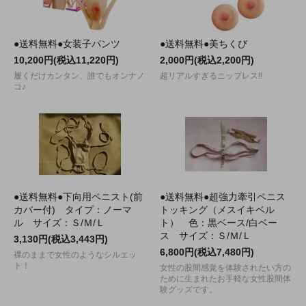
●送料無料●女装子パンツ
●送料無料●美ちくび
10,200円(税込11,220円)
2,000円(税込2,200円)
履くだけカンタン、誰でもオンナノ
超リアルすぎるニップレス!!
コ♪
●送料無料●下向用ペニスト(前
●送料無料●超強力牽引ペニス
カバー付) タイプ：ノーマ
トッキング（メスイキベル
ル サイズ：Ｓ/Ｍ/Ｌ
ト） 色：黒ベース/白ベー
ス サイズ：Ｓ/Ｍ/Ｌ
3,130円(税込3,443円)
6,800円(税込7,480円)
裸のままで女性のようなシルエッ
ト！
女性の股間感覚を体験されたい方の
ために生まれたお手軽な女性股間体
験グッズです。