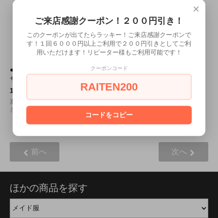
×
ご来店感謝クーポン！２００円引き！
このクーポンが出てたらラッキー！ご来店感謝クーポンで
す！１回６０００円以上ご利用で２００円引きとしてご利
用いただけます！リピーター様もご利用可能です！
クーポンコード
●送料無料●天使のふんどし
●送料無料●下向用ペニスト
サイズ：フリー
タイプ：ノーマル サイズ：
RAITEN200
Ｓ/Ｍ/Ｌ
1,460円(税込1,606円)
2,090円(税込2,299円)
夏を爽やかに過ごす、軽やかなふん
どしタイプが登場しました！
女性股間の疑似体験！
コードをコピー
10
1
10
商品中
-
商品
前へ
次へ
ほかの商品を探す