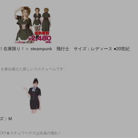
！在庫限り！＞ steampunk 飛行士 サイズ：レディース ●20世紀
さを兼ね備えた新しいコスチュームです。
ズ：Ｍ
EXY★スチュワーデスは永遠の憧れ！