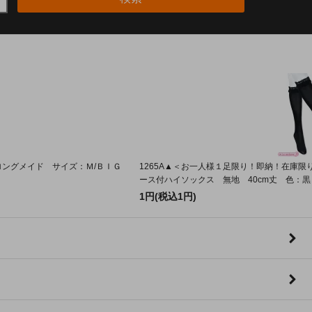
ーロングメイド サイズ：Ｍ/ＢＩＧ
1265A▲＜お一人様１足限り！即納！在庫限
ース付ハイソックス 無地 40cm丈 色：黒 
1円(税込1円)