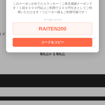
このクーポンが出てたらラッキー！ご来店感謝クーポンで
す！１回６０００円以上ご利用で２００円引きとしてご利
用いただけます！リピーター様もご利用可能です！
クーポンコード
RAITEN200
イズ：Ｍ
コードをコピー
9
1
9
商品中
-
商品