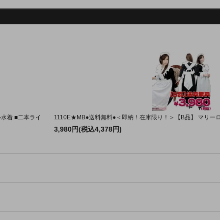
水着 ■二本ライ
1110E★MB●送料無料●＜即納！在庫限り！＞【B品】 マリ
3,980円(税込4,378円)