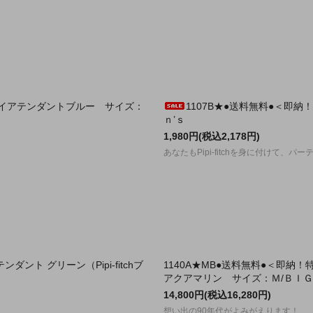
h スカイアテンダントブルー サイズ：
1107B★●送料無料●＜即納！
ｎ’ｓ
1,980円(税込2,178円)
あなたもPipi-fitchを身に付けて、
ント グリーン（Pipi-fitchブ
1140A★MB●送料無料●＜即納
アクアマリン サイズ：Ｍ/ＢＩＧ
14,800円(税込16,280円)
想い出の90年代がよみがえります！