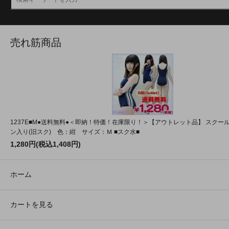
売れ筋商品
1237E■M●送料無料●＜即納！特価！在庫限り！＞【アウトレット品】 スクール
ン入り(旧スク) 色：紺 サイズ：Ｍ ■スク水■
1,280円(税込1,408円)
ホーム
カートを見る