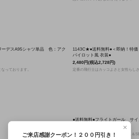
ワーデスA95シャツ単品 色：アク
1143C★●送料無料●＜即納！特価
パイロット風 衣装●
2,480円(税込2,728円)
となっております。
定番の飛行士はカッコよさと女性らし
●送料無料●フライトガール サイ
×
5,800円(税込6,380円)
ご来店感謝クーポン！２００円引き！
爽やかでシャープな雰囲気のCOOL＆S