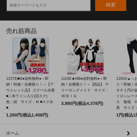
検索
売れ筋商品
1237E■M●送料無料●＜即
1110E★MB●送料無料●＜即
1265A▲
納！特価！在庫限り！＞【ア
納！在庫限り！＞【B品】 マ
り！即納！
ウトレット品】 スクール水着
リーロングメイド サイズ：
キチ１円の
■二本ライン入り(旧スク)
Ｍ/ＢＩＧ
イロンレー
色：紺 サイズ：Ｍ ■スク水
ス 無地 4
3,980円(税込4,378円)
■
黒 サイズ：2
1,280円(税込1,408円)
1円(税込1
ホーム