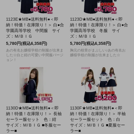
1123E★MB●送料無料●＜即
1123D★MB●送料無料●＜即
納！特価！在庫限り！＞ 白●合
納！特価！在庫限り！＞ 白●合
学園高等学校 中間服 サイ
学園高等学校 冬服 サイ
ズ：Ｍ/ＢＩＧ
ズ：Ｍ/ＢＩＧ
5,780円(税込6,358円)
5,780円(税込6,358円)
あの有名お嬢様学校の制服が出来ま
胸元の校章がまぶしい♪あの有名お
した☆白と紺の可愛い中間服バージ
嬢様学校の制服が出来ました☆
ョン！
1130D★MB●送料無料●＜即
1130F★MB●送料無料●＜即
納！特価！在庫限り！＞ 長袖
納！特価！在庫限り！＞ 半袖
セーラー服セット 色：紺
セーラー服セット 色：白
サイズ：Ｍ/ＢＩＧ ■冬服セー
サイズ：Ｍ/ＢＩＧ ■夏服セー
ラー■
ラー■