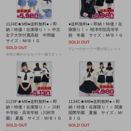
1124E★MB●送料無料●＜即
●送料無料●＜即納！特価！在
納！特価！在庫限り！＞ 中京
庫限り！＞ 明浄学院高等学
女子大学付属高校 中間服
校 冬服 サイズ：Ｍ/ＢＩＧ
サイズ：Ｍ/ＢＩＧ
SOLD OUT
SOLD OUT
グレーのセーラー襟が珍しいｖｖ
水色の爽やかなセーラー服ですｖｖ
1123F★MB●送料無料●＜即
1134C★MB●送料無料●＜即
納！特価！在庫限り！＞ 川村
納！特価！在庫限り！＞ 関東
中学校・高等学校（川村学
国際学園 夏服 サイズ：Ｍ/
園） 夏服 サイズ：Ｍ/ＢＩＧ
ＢＩＧ
SOLD OUT
SOLD OUT