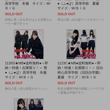
高等学校 冬服 サイズ：Ｍ/
●（ふ●ば）高等学校 夏服
ＢＩＧ
サイズ：Ｍ/ＢＩＧ
SOLD OUT
SOLD OUT
紺地に真っ白な衿がはえる清楚なセ
襟元の真っ白な碇マークがポイント
ーラー服ですｗｗ
♪
1135D★MB●送料無料●＜即
1123C★MB●送料無料●＜即
納！特価！在庫限り！＞ 雙
納！特価！在庫限り！＞ 目白
●（ふ●ば）高等学校 冬服
研心高等学校（旧目白学園）
サイズ：Ｍ/ＢＩＧ
夏服 サイズ：Ｍ/ＢＩＧ
SOLD OUT
SOLD OUT
胸元の真っ赤な校章がポイント♪
有名お嬢様学校の制服シリーズです
☆夏服は半袖です☆