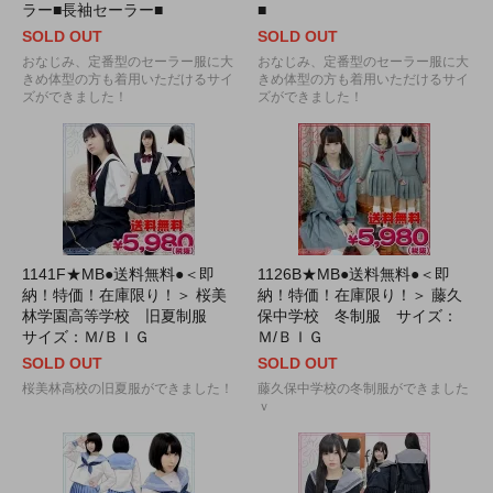
ラー■長袖セーラー■
■
SOLD OUT
SOLD OUT
おなじみ、定番型のセーラー服に大
おなじみ、定番型のセーラー服に大
きめ体型の方も着用いただけるサイ
きめ体型の方も着用いただけるサイ
ズができました！
ズができました！
1141F★MB●送料無料●＜即
1126B★MB●送料無料●＜即
納！特価！在庫限り！＞ 桜美
納！特価！在庫限り！＞ 藤久
林学園高等学校 旧夏制服
保中学校 冬制服 サイズ：
サイズ：Ｍ/ＢＩＧ
Ｍ/ＢＩＧ
SOLD OUT
SOLD OUT
桜美林高校の旧夏服ができました！
藤久保中学校の冬制服ができました
ｖ