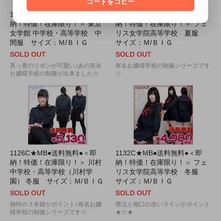
コードをコピー
1133B★MB●送料無料●＜即
1131D★MB●送料無料●＜即
納！特価！在庫限り！＞ 東京
納！特価！在庫限り！＞ フェ
女学館 中学校・高等学校 中
リス女学院高等学校 夏服
間服 サイズ：Ｍ/ＢＩＧ
サイズ：Ｍ/ＢＩＧ
SOLD OUT
SOLD OUT
真っ青のリボンが可愛い♪あの有名
有名お嬢様学校の制服シリーズです
お嬢様学校の制服が出来ました☆
☆
1126C★MB●送料無料●＜即
1132C★MB●送料無料●＜即
納！特価！在庫限り！＞ 川村
納！特価！在庫限り！＞ フェ
中学校・高等学校（川村学
リス女学院高等学校 冬服
園） 冬服 サイズ：Ｍ/ＢＩＧ
サイズ：Ｍ/ＢＩＧ
SOLD OUT
SOLD OUT
独特の３本線がポイント♪有名お嬢
襟元と袖口の赤いラインがポイント
様学校の制服シリーズです☆
★☆★