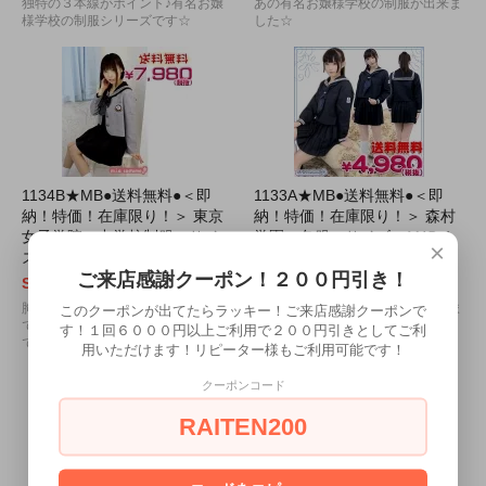
独特の３本線がポイント♪有名お嬢
あの有名お嬢様学校の制服が出来ま
様学校の制服シリーズです☆
した☆
1134B★MB●送料無料●＜即
1133A★MB●送料無料●＜即
納！特価！在庫限り！＞ 東京
納！特価！在庫限り！＞ 森村
女子学院 中学校制服 サイ
学園 冬服 サイズ：Ｍ/ＢＩ
×
ズ：Ｍ/ＢＩＧ
Ｇ
ご来店感謝クーポン！２００円引き！
SOLD OUT
SOLD OUT
胸元の校章からセーラーのつくりま
あの有名お嬢様学校の制服が出来ま
このクーポンが出てたらラッキー！ご来店感謝クーポンで
できっちりと本格的に作ってあるの
した☆
す！１回６０００円以上ご利用で２００円引きとしてご利
で違和感がありません☆
用いただけます！リピーター様もご利用可能です！
クーポンコード
RAITEN200