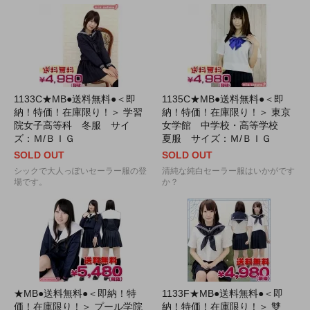
1133C★MB●送料無料●＜即
1135C★MB●送料無料●＜即
納！特価！在庫限り！＞ 学習
納！特価！在庫限り！＞ 東京
院女子高等科 冬服 サイ
女学館 中学校・高等学校
ズ：Ｍ/ＢＩＧ
夏服 サイズ：Ｍ/ＢＩＧ
SOLD OUT
SOLD OUT
シックで大人っぽいセーラー服の登
清純な純白セーラー服はいかがです
場です。
か？
★MB●送料無料●＜即納！特
1133F★MB●送料無料●＜即
価！在庫限り！＞ プール学院
納！特価！在庫限り！＞ 雙