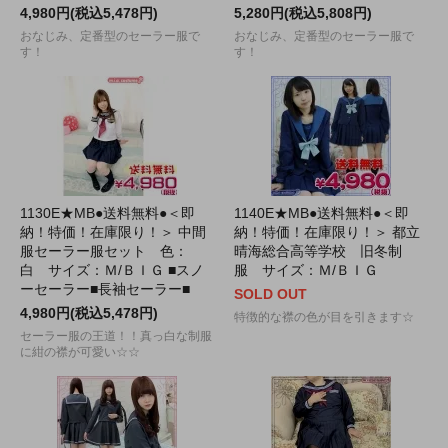
4,980円(税込5,478円)
5,280円(税込5,808円)
おなじみ、定番型のセーラー服で
おなじみ、定番型のセーラー服で
す！
す！
1130E★MB●送料無料●＜即
1140E★MB●送料無料●＜即
納！特価！在庫限り！＞ 中間
納！特価！在庫限り！＞ 都立
服セーラー服セット 色：
晴海総合高等学校 旧冬制
白 サイズ：Ｍ/ＢＩＧ ■スノ
服 サイズ：Ｍ/ＢＩＧ
ーセーラー■長袖セーラー■
SOLD OUT
4,980円(税込5,478円)
特徴的な襟の色が目を引きます☆
セーラー服の王道！！真っ白な制服
に紺の襟が可愛い☆☆