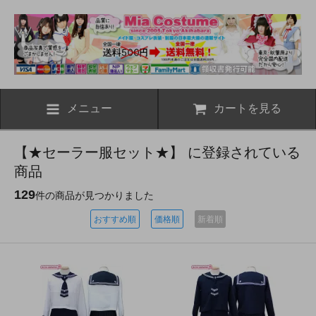
メニュー
カートを見る
【★セーラー服セット★】 に登録されている
商品
129
件の商品が見つかりました
おすすめ順
価格順
新着順