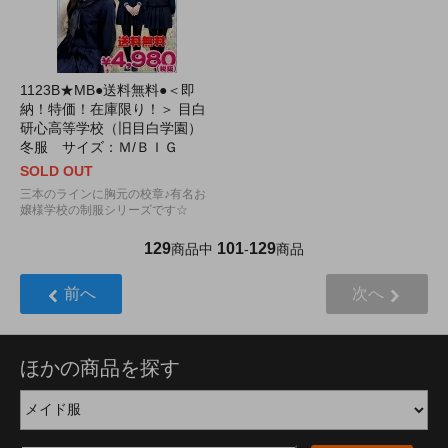
1123B★MB●送料無料●＜即
納！特価！在庫限り！＞ 目白
研心高等学校（旧目白学園）
冬服 サイズ：Ｍ/ＢＩＧ
SOLD OUT
三本のラインに胸元の校章♪有名お
嬢様学校の制服シリーズです☆
129
101
129
商品中
-
商品
前へ
次へ
ほかの商品を探す