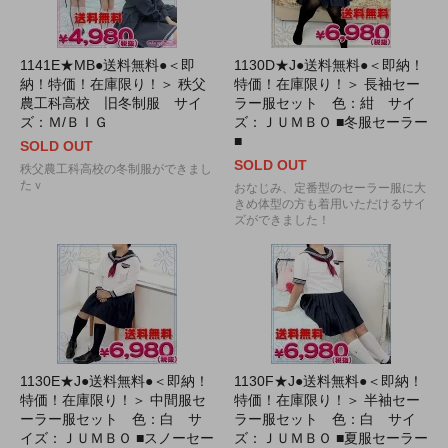
1141E★MB●送料無料●＜即
1130D★J●送料無料●＜即納！
納！特価！在庫限り！＞ 秩父
特価！在庫限り！＞ 長袖セー
農工科高校 旧冬制服 サイ
ラー服セット 色：紺 サイ
ズ：Ｍ/ＢＩＧ
ズ：ＪＵＭＢＯ ■冬服セーラー
■
SOLD OUT
SOLD OUT
秩父農工科高校の冬制服ができまし
たｖ
おなじみ、定番型のセーラー服に大
きめ体型の方も着用いただけるサイ
ズができました！
1130E★J●送料無料●＜即納！
1130F★J●送料無料●＜即納！
特価！在庫限り！＞ 中間服セ
特価！在庫限り！＞ 半袖セー
ーラー服セット 色：白 サ
ラー服セット 色：白 サイ
イズ：ＪＵＭＢＯ ■スノーセー
ズ：ＪＵＭＢＯ ■夏服セーラー