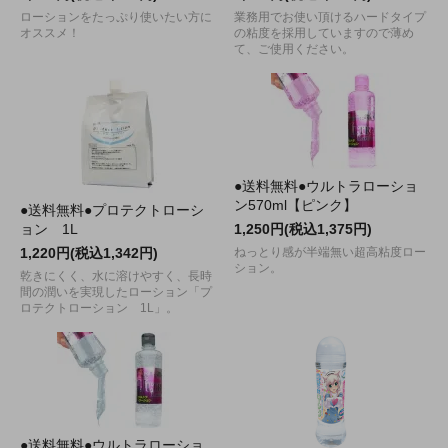
ローションをたっぷり使いたい方に
業務用でお使い頂けるハードタイプ
オススメ！
の粘度を採用していますので薄め
て、ご使用ください。
●送料無料●ウルトラローショ
ン570ml【ピンク】
●送料無料●プロテクトローシ
ョン 1L
1,250円(税込1,375円)
1,220円(税込1,342円)
ねっとり感が半端無い超高粘度ロー
ション。
乾きにくく、水に溶けやすく、長時
間の潤いを実現したローション「プ
ロテクトローション 1L」。
●送料無料●ウルトラローショ