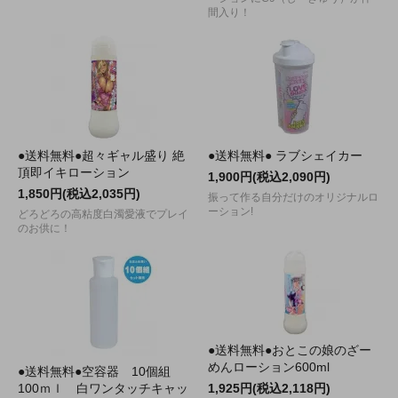
間入り！
●送料無料●超々ギャル盛り 絶
●送料無料● ラブシェイカー
頂即イキローション
1,900円(税込2,090円)
1,850円(税込2,035円)
振って作る自分だけのオリジナルロ
ーション!
どろどろの高粘度白濁愛液でプレイ
のお供に！
●送料無料●おとこの娘のざー
めんローション600ml
●送料無料●空容器 10個組
100ｍｌ 白ワンタッチキャッ
1,925円(税込2,118円)