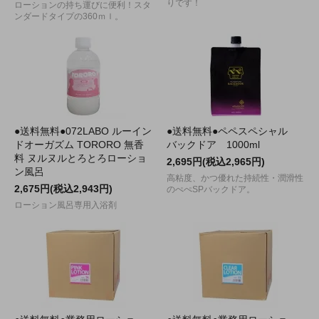
りです！
ローションの持ち運びに便利！スタ
ンダードタイプの360ｍｌ。
●送料無料●072LABO ルーイン
●送料無料●ペペスペシャル
ドオーガズム TORORO 無香
バックドア 1000ml
料 ヌルヌルとろとろローショ
2,695円(税込2,965円)
ン風呂
高粘度、かつ優れた持続性・潤滑性
2,675円(税込2,943円)
のぺぺSPバックドア。
ローション風呂専用入浴剤