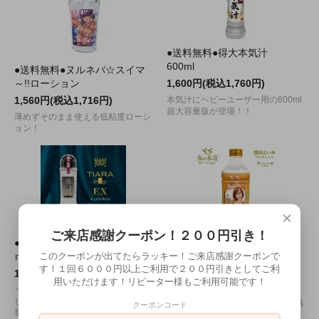
●送料無料●得大本気汁
600ml
●送料無料●ヌルネバ☆スイマ
～!!ローション
1,600円(税込1,760円)
1,560円(税込1,716円)
本気汁にヘビーユーザー用の600ml
超大容量版が登場！！
薄めずそのまま使える低粘度ローシ
ョン！
×
ご来店感謝クーポン！２００円引き！
●送料無料●ティアラプロ 600
●送料無料●ペペ 女の本音ロー
このクーポンが出てたらラッキー！ご来店感謝クーポンで
ｍｌ （ ＥＸ ）
ション（深田えいみ）潤ヒア
す！１回６０００円以上ご利用で２００円引きとしてご利
ルロン酸 600ml
1,650円(税込1,815円)
用いただけます！リピーター様もご利用可能です！
1,650円(税込1,815円)
うるおい成分が配合されたお肌に優
しい「ティアラプロEX」が新たに
ヒアルロン酸配合で、自然な使用感
クーポンコード
登場！
と潤いが特長です。