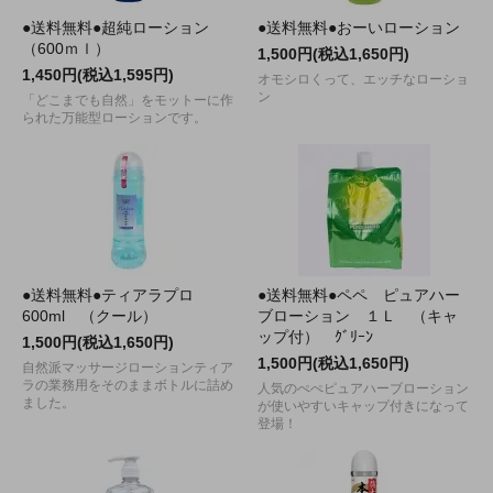
●送料無料●超純ローション
●送料無料●おーいローション
（600ｍｌ）
1,500円(税込1,650円)
1,450円(税込1,595円)
オモシロくって、エッチなローショ
ン
「どこまでも自然」をモットーに作
られた万能型ローションです。
●送料無料●ティアラプロ
●送料無料●ペペ ピュアハー
600ml （クール）
ブローション １Ｌ （キャ
ップ付） ｸﾞﾘｰﾝ
1,500円(税込1,650円)
1,500円(税込1,650円)
自然派マッサージローションティア
ラの業務用をそのままボトルに詰め
人気のぺぺピュアハーブローション
ました。
が使いやすいキャップ付きになって
登場！