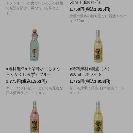
50ｍｌ(白ｷｬｯﾌﾟ)
ナノシルバーの力で匂いの元の雑菌
の繁殖を防ぎ、嫌な匂いを抑えま
1,750円(税込1,925円)
す！
少量の液体の持ち運びに最適！小タ
イプ50ｍｌ。
●送料無料●上楽隠水（じょう
●送料無料●潤盛（大）
らくかくしみず）ブルー
900ml ホワイト
1,775円(税込1,953円)
1,775円(税込1,953円)
エッチなプレゼントとしても最適な
今日も片手に潤盛♪日本酒風ローシ
日本酒風ラブローション！
ョン！