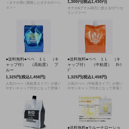
1,300円(税込1,430円)
～オナホ用に開発したオナホローシ
ョン～
オナホ&アナル両方に使える!!グリセ
リンフリー!
●送料無料●ペペ １Ｌ （キ
●送料無料●ペペ １Ｌ （キ
ャップ付） （高粘度） ブ
ャップ付） （中粘度） ｵﾚﾝ
ルー
ｼﾞ
1,325円(税込1,458円)
1,325円(税込1,458円)
人気のぺぺ（高粘度タイプ）が使い
人気のぺぺ（中粘度タイプ）が使い
やすいキャップ付きになって登場！
やすいキャップ付きになって登場！
●送料無料●ラルーナローショ