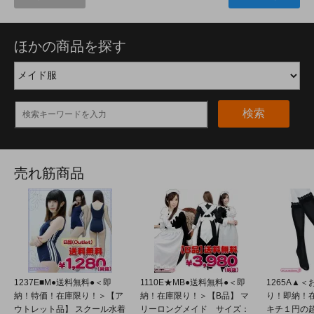
ほかの商品を探す
検索
売れ筋商品
1237E■M●送料無料●＜即
1110E★MB●送料無料●＜即
1265A▲
納！特価！在庫限り！＞【ア
納！在庫限り！＞【B品】 マ
り！即納！
ウトレット品】 スクール水着
リーロングメイド サイズ：
キチ１円の