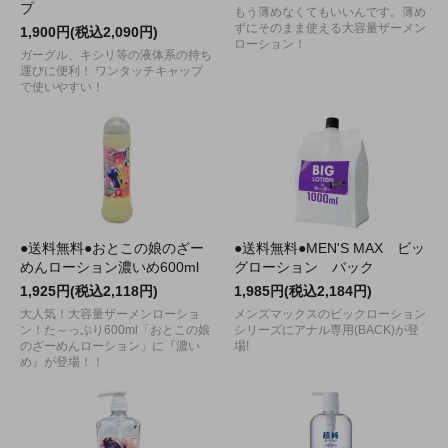
プ
もう薄めなくてもいいんです。薄め
ずにそのまま使える大容量ザーメン
1,900円(税込2,090円)
ローション！
ガーグル、キシリ等の液体系の持ち
運びに便利！ ワンタッチキャップ
で使いやすい！
●送料無料●おとこの娘のざー
●送料無料●MEN'S MAX ビッ
めんローション濃いめ600ml
グローション バック
1,925円(税込2,118円)
1,985円(税込2,184円)
大人気！大容量ザーメンローショ
メンズマックスのビックローション
ン！た～っぷり600ml「おとこの娘
シリーズにアナル専用(BACK)が登
のざーめんローション」に『濃い
場!
め』が登場！！