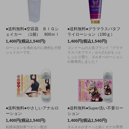
●送料無料●空容器 ＢＩＧシ
●送料無料●グラマラスバタフ
ェイカー （1個） 800ｍｌ
ライローション（190ｇ）
1,400円(税込1,540円)
1,400円(税込1,540円)
ローションを薄めるのに便利な大型
コンドームの人気ブランド『グラマ
シェイカーです。
ラスバタフライ』から2人がもっと
しっとり潤う、ヌルすべローション
が新発売しました！
●送料無料●やさしいアナルロ
●送料無料●Super洗い不要ロー
ーション
ション
1,400円(税込1,540円)
1,400円(税込1,540円)
粘膜保護効果ワセリン配合
ヌルヌルがずーっと続くオナホ専用