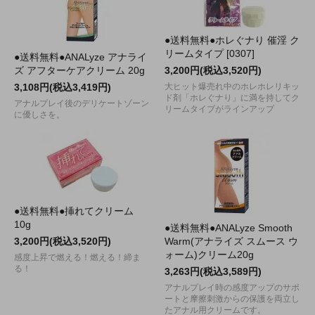
●送料無料●ホレぐナり 催淫 ク
リームタイプ [0307]
●送料無料●ANALyze アナライ
ズ アフターケアクリーム 20g
3,200円(税込3,520円)
3,108円(税込3,419円)
大ヒット爆売れ中のホレホレリキッ
ド剤「ホレぐナり」に満を持してク
アナルプレイ後のデリケートゾーン
リームタイプがラインアップ
に優しさを。
●送料無料●挿れてクリーム
10g
●送料無料●ANALyze Smooth
3,200円(税込3,520円)
Warm(アナライズ スムース ウ
ォーム)クリーム20g
感度上昇で燃える！燃える！締ま
る！
3,263円(税込3,589円)
アナルプレイ時の感度アップのサポ
ートと摩擦刺激からの保護を両立し
たアナル用クリームです。