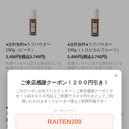
●送料無料●ラブパウダー
●送料無料●ラブパウダー
100g（ピーチ）
100g（トロピカルフルーツ）
3,400円(税込3,740円)
3,400円(税込3,740円)
性感マッサージ店でも使われている
性感マッサージ店でも使われている
性感マッサージパウダーです。
性感マッサージパウダーです。
×
ご来店感謝クーポン！２００円引き！
このクーポンが出てたらラッキー！ご来店感謝クーポンで
す！１回６０００円以上ご利用で２００円引きとしてご利
用いただけます！リピーター様もご利用可能です！
●送料無料●ホットラブクリー
クーポンコード
ム（1ml）
●送料無料● エッセンシャル パ
3,450円(税込3,795円)
ウダー （1ｋｇ）
RAITEN200
女性用催淫興奮クリーム！
3,650円(税込4,015円)