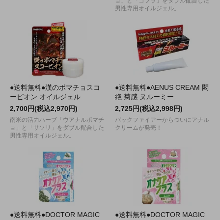
ョ」と「コブラ」をダブル配合した
男性専用オイルジェル。
●送料無料●漢のポマチョスコ
●送料無料●AENUS CREAM 悶
ーピオン オイルジェル
絶 菊感 ヌルーミー
2,700円(税込2,970円)
2,725円(税込2,998円)
南米の活力ハーブ「ウアナルポマチ
バックファイアーからついにアナル
ョ」と「サソリ」をダブル配合した
クリームが発売！
男性専用オイルジェル。
●送料無料●DOCTOR MAGIC
●送料無料●DOCTOR MAGIC