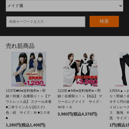
検索
売れ筋商品
1237E■M●送料無料●＜即
1110E★MB●送料無料●＜即
1265A▲
納！特価！在庫限り！＞【ア
納！在庫限り！＞【B品】 マ
り！即納！
ウトレット品】 スクール水着
リーロングメイド サイズ：
キチ１円の
■二本ライン入り(旧スク)
Ｍ/ＢＩＧ
イロンレー
色：紺 サイズ：Ｍ ■スク水
ス 無地 4
3,980円(税込4,378円)
■
黒 サイズ：2
1,280円(税込1,408円)
1円(税込1