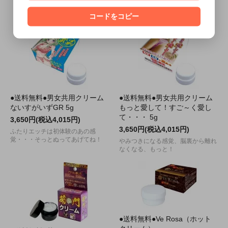
業務用マッサージパウダー 1ｋｇ
コードをコピー
入り
●送料無料●男女共用クリーム
●送料無料●男女共用クリーム
ないすがいずGR 5g
もっと愛して！すご～く愛し
て・・・ 5g
3,650円(税込4,015円)
3,650円(税込4,015円)
ふたりエッチは初体験のあの感
覚・・・そっとぬってあげてね！
やみつきになる感覚、脳裏から離れ
なくなる、もっと！
●送料無料●Ve Rosa（ホット