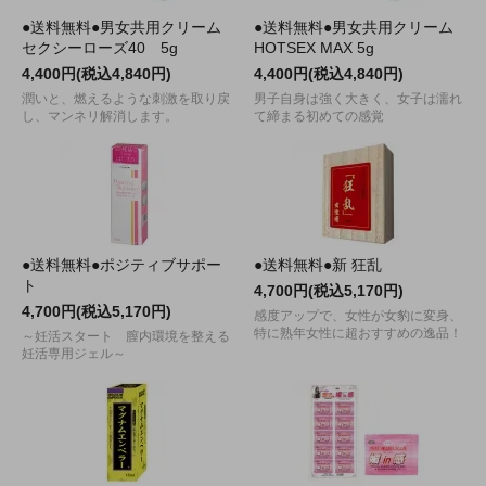
●送料無料●男女共用クリーム
●送料無料●男女共用クリーム
セクシーローズ40 5g
HOTSEX MAX 5g
4,400円(税込4,840円)
4,400円(税込4,840円)
潤いと、燃えるような刺激を取り戻
男子自身は強く大きく、女子は濡れ
し、マンネリ解消します。
て締まる初めての感覚
●送料無料●ポジティブサポー
●送料無料●新 狂乱
ト
4,700円(税込5,170円)
4,700円(税込5,170円)
感度アップで、女性が女豹に変身、
特に熟年女性に超おすすめの逸品！
～妊活スタート 膣内環境を整える
妊活専用ジェル～