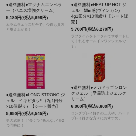
●送料無料●マグナムエンペラ
●送料無料●HEAT UP HOT ジ
ー（ペニス増強クリーム）
ェル 媚in感(ヴィンカン)
4g1回分×10個綴り【シート販
5,180円(税込5,698円)
売】
ムラムラエキス配合で、今宵も貴方
5,700円(税込6,270円)
と燃え上がる！
ラブタイムをトータルでサポートし
てくれるオールインワンジェルで
す。
●送料無料●メガドラゴンロン
グジェル（早漏防止ジェルク
●送料無料●LONG STRONG ジ
リーム）
ェル イキピタッ!!（2g1回分
×10個綴り）【シート販売】
6,000円(税込6,600円)
5,950円(税込6,545円)
ロングプレイ好きの二人や、ハード
プレイ好きな方々におすすめ。
男の武器！！“長く”と“折れない”を2
つ同時に！