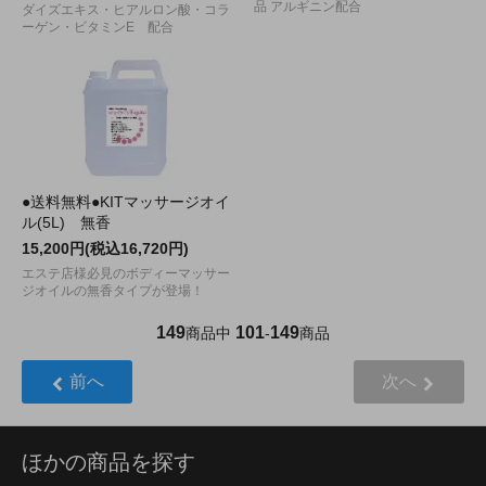
品 アルギニン配合
ダイズエキス・ヒアルロン酸・コラ
ーゲン・ビタミンE 配合
●送料無料●KITマッサージオイ
ル(5L) 無香
15,200円(税込16,720円)
エステ店様必見のボディーマッサー
ジオイルの無香タイプが登場！
149
101
149
商品中
-
商品
前へ
次へ
ほかの商品を探す