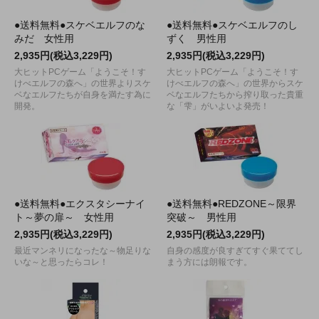
●送料無料●スケベエルフのな
●送料無料●スケベエルフのし
みだ 女性用
ずく 男性用
2,935円(税込3,229円)
2,935円(税込3,229円)
大ヒットPCゲーム「ようこそ！す
大ヒットPCゲーム「ようこそ！す
けべエルフの森へ」の世界よりスケ
けべエルフの森へ」の世界からスケ
ベなエルフたちが自身を満たす為に
ベなエルフたちから搾り取った貴重
開発。
な「雫」がいよいよ発売！
●送料無料●エクスタシーナイ
●送料無料●REDZONE～限界
ト～夢の扉～ 女性用
突破～ 男性用
2,935円(税込3,229円)
2,935円(税込3,229円)
最近マンネリになったな～物足りな
自身の感度が良すぎてすぐ果ててし
いな～と思ったらコレ！
まう方には朗報です。