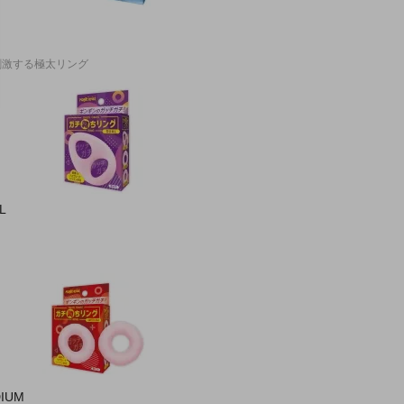
刺激する極太リング
L
IUM