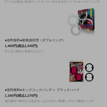
アソコを強力に圧迫!!マックスパワーを引き出すトリプルホールドリング!!
●送料無料●射精感倍増（ダブルリング）
1,400円(税込1,540円)
竿と玉の根元に装着するだけ！
●送料無料●キングコックバンディ ブラックハード
1,160円(税込1,276円)
強力締付で根元から漲る!!ひっぱりやすい!!装着しやすい!!最強リング!!