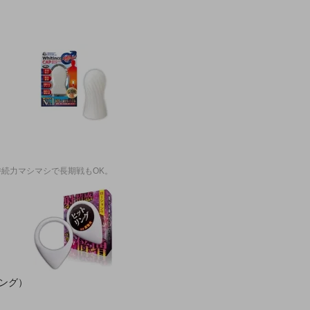
続力マシマシで長期戦もOK。
ング）