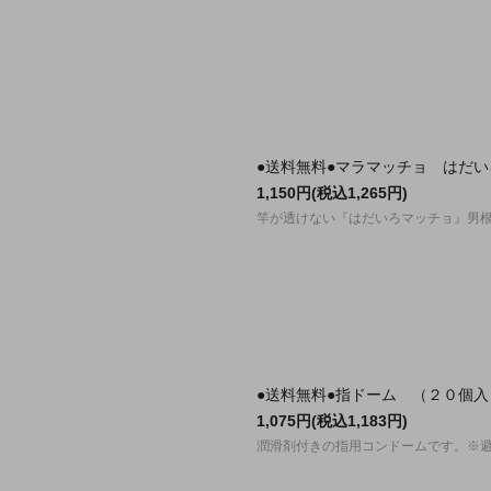
●送料無料●マラマッチョ はだ
1,150円(税込1,265円)
竿が透けない『はだいろマッチョ』男
●送料無料●指ドーム （２０個
1,075円(税込1,183円)
潤滑剤付きの指用コンドームです。※