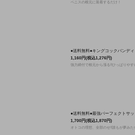
ペニスの根元に装着するだけ！
●送料無料●キングコックバンディ
1,160円(税込1,276円)
強力締付で根元から漲る!!ひっぱりやすい!
●送料無料●最強パーフェクトサッ
1,700円(税込1,870円)
オトコの理想、全部のせ!!誰もが夢み