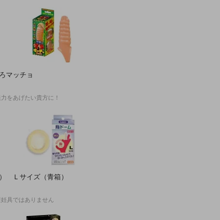
いろマッチョ
根力をあげたい貴方に！
入） Ｌサイズ（青箱）
避妊具ではありません