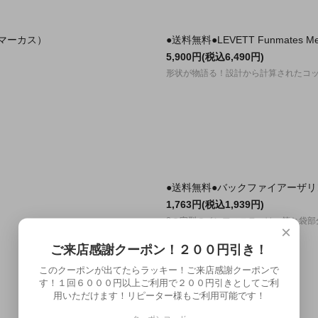
ト マーカス）
●送料無料●LEVETT Funmate
5,900円(税込6,490円)
形状が物語る！設計から計算されたコ
●送料無料●バックファイアーザ
1,763円(税込1,939円)
8の字型のインフィニティは、竿と袋部
×
ご来店感謝クーポン！２００円引き！
このクーポンが出てたらラッキー！ご来店感謝クーポンで
す！１回６０００円以上ご利用で２００円引きとしてご利
用いただけます！リピーター様もご利用可能です！