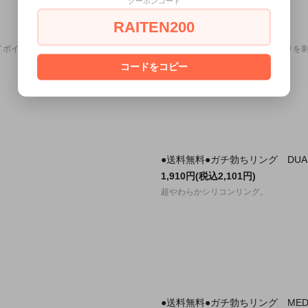
クーポンコード
●送料無料●ありの門渡り
RAITEN200
2,000円(税込2,200円)
イボイボがポイント。
新たな性癖の扉が開くありの戸渡りを
コードをコピー
●送料無料●ガチ勃ちリング DUA
1,910円(税込2,101円)
超やわらかシリコンリング。
●送料無料●ガチ勃ちリング MED