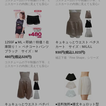
コスチュームの下や制服の下等、ミ
コスチュームの下や制服の下等、ミ
ニスカートの内側に見えても安心♪
ニスカートの内側に見えても安心♪
1255F▲ML＜即納！特価！在
キュキュっとウエスト ペチス
庫限り！＞ ペチコートパンツ
カート サイズ：M/L/LL
ブラック サイズ：Ｍ
930円(税込1,023円)
480円(税込528円)
補正下着「Fine Shape」シリーズ
コスチュームの下や制服の下等、ミ
ニスカートの内側に見えても安心♪
キュキュっとウエスト ペチパ
●送料無料●膝丈キュロット型