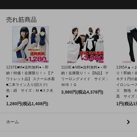
売れ筋商品
1237E■M●送料無料●＜即
1110E★MB●送料無料●＜即
1265A▲
納！特価！在庫限り！＞【ア
納！在庫限り！＞【B品】 マ
り！即納！
ウトレット品】 スクール水着
リーロングメイド サイズ：
キチ１円の
■二本ライン入り(旧スク)
Ｍ/ＢＩＧ
イロンレー
色：紺 サイズ：Ｍ ■スク水
ス 無地 4
3,980円(税込4,378円)
■
黒 サイズ：2
1,280円(税込1,408円)
1円(税込1
ホーム