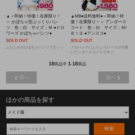
▲＜即納！特価！在庫限り！
▲MB●送料無料●＜即納！特
＞ かぼちゃ型ぷっくりパン
価！在庫限り！＞ アンダース
ツ 色：白 サイズ：Ｍ ●ドロ
コート 色：白 サイズ：Ｍ/
ワーズ かぼちゃパンツ●
ＢＩＧ ●アンスコ●
SOLD OUT
SOLD OUT
ふわふわのかぼちゃパンツですｖｖ
フルバックにふりふりレースが可愛
いアンダースコートです☆
18
1
18
商品中
-
商品
前へ
次へ
ほかの商品を探す
検索