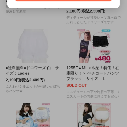
2,070円(税込2,277円)
ドロワーズ■
華やかなチュールレースをたっぷり
2,180円(税込2,398円)
使用して豪華
ディティールが可愛いｖＶ真っ白で
ふわっとしたドロワーズです☆
●送料無料●ドロワーズ 白 サ
1255F▲ML＜即納！特価！在
イズ：Ladies
庫限り！＞ ペチコートパンツ
ブラック サイズ：Ｌ
2,190円(税込2,409円)
SOLD OUT
ふんわりシルエットが可愛いかぼち
ゃパンツ★
コスチュームの下や制服の下等、ミ
ニスカートの内側に見えても安心♪