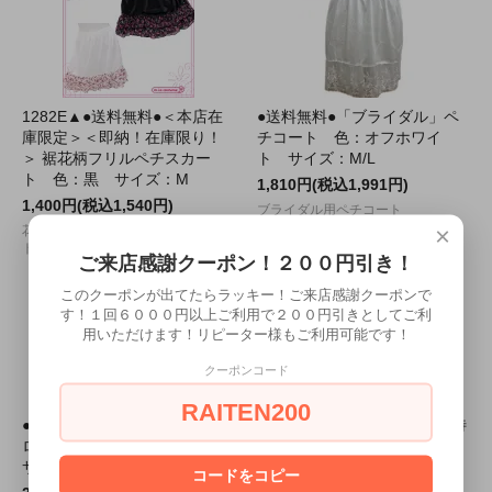
1282E▲●送料無料●＜本店在
●送料無料●「ブライダル」ペ
庫限定＞＜即納！在庫限り！
チコート 色：オフホワイ
＞ 裾花柄フリルペチスカー
ト サイズ：M/L
ト 色：黒 サイズ：M
1,810円(税込1,991円)
1,400円(税込1,540円)
ブライダル用ペチコート
×
花柄が可愛らしいフリルペチスカー
トが出来ました☆
ご来店感謝クーポン！２００円引き！
このクーポンが出てたらラッキー！ご来店感謝クーポンで
す！１回６０００円以上ご利用で２００円引きとしてご利
用いただけます！リピーター様もご利用可能です！
クーポンコード
RAITEN200
●送料無料●ブライダル用キュ
1201K■●送料無料●＜即納！特
ロット 色：オフホワイト
価！在庫限り！＞ メイドさん
サイズ：Ｍ/L
のパンツ単品 色：白 サイ
コードをコピー
ズ：フリー ■かぼちゃパンツ■