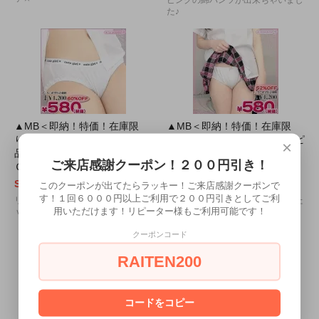
ピンクの綿パンツが出来ちゃいまし
た♪
▲MB＜即納！特価！在庫限
▲MB＜即納！特価！在庫限
り！＞ リブ編み綿パンツ単
り！＞ 綿パンツ単品色：白×ピ
×
品 色：白 サイズ：Ｍ/ＢＩ
ンクリボン サイズ：Ｍ/ＢＩ
ご来店感謝クーポン！２００円引き！
Ｇ
Ｇ
SOLD OUT
SOLD OUT
このクーポンが出てたらラッキー！ご来店感謝クーポンで
す！１回６０００円以上ご利用で２００円引きとしてご利
リブ編みのリアルな綿パンツですｖ
純白の綿パンツが出来ちゃいました
用いただけます！リピーター様もご利用可能です！
ｖ
♪
クーポンコード
RAITEN200
コードをコピー