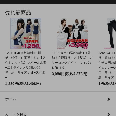
売れ筋商品
1237E■M●送料無料●＜即
1110E★MB●送料無料●＜即
1265A▲
納！特価！在庫限り！＞【ア
納！在庫限り！＞【B品】 マ
り！即納！
ウトレット品】 スクール水着
リーロングメイド サイズ：
キチ１円の
■二本ライン入り(旧スク)
Ｍ/ＢＩＧ
イロンレー
色：紺 サイズ：Ｍ ■スク水
ス 無地 4
3,980円(税込4,378円)
■
黒 サイズ：2
1,280円(税込1,408円)
1円(税込1
ホーム
カートを見る