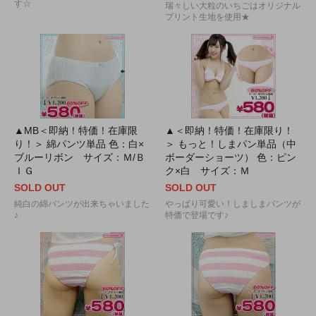
す☆
瑞々しい大粒のいちごはオリジナル
プリント生地を使用★
▲MB＜即納！特価！在庫限
▲＜即納！特価！在庫限り！
り！＞ 綿パンツ単品 色：白×
＞ もっと！しまパン単品（中
ブルーリボン サイズ：Ｍ/Ｂ
ボーダーショーツ） 色：ピン
ＩＧ
ク×白 サイズ：Ｍ
SOLD OUT
SOLD OUT
純白の綿パンツが出来ちゃいました
やっぱり可愛い！しましまパンツが
♪
特価で登場です♪