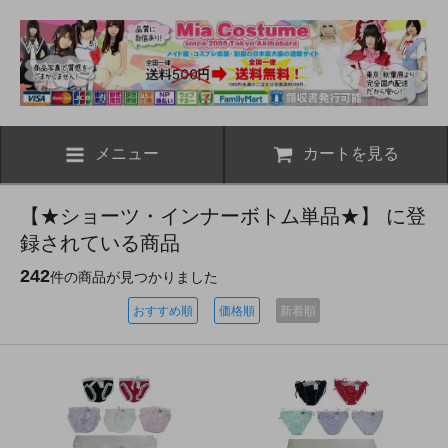
メニュー
カートを見る
【★ショーツ・インナーボトム単品★】 に登
録されている商品
242
件の商品が見つかりました
おすすめ順
価格順
新着順