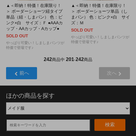
▲＜即納！特価！在庫限り！
▲＜即納！特価！在庫限り！
＞ ボーダーショーツ紐タイプ
＞ ボーダーショーツ単品（し
単品（紐・しまパン） 色：ピ
まパン） 色：ピンク×白 サイ
ンク×白 サイズ：Ｆ ●AAAカ
ズ：Ｍ
ップ・AAカップ・Aカップ●
SOLD OUT
SOLD OUT
やっぱり可愛い！しましまパンツが
特価で登場です♪
やっぱり可愛い！しましまパンツが
特価で登場です♪
242
201
242
商品中
-
商品
前へ
次へ
ほかの商品を探す
検索