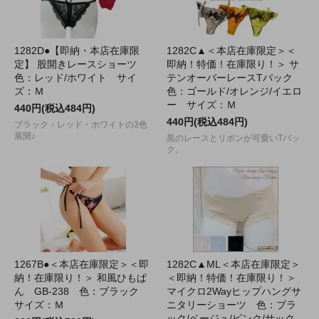
1282D●【即納・本店在庫限
1282C▲＜本店在庫限定＞＜
定】 股開きレースショーツ
即納！特価！在庫限り！＞ サ
色：レッド/ホワイト サイ
テンオーバーレースTバック
ズ：Ｍ
色：ゴールド/オレンジ/イエロ
ー サイズ：Ｍ
440円(税込484円)
440円(税込484円)
ブラック・レッド・ホワイトの3色
展開♪
黒のレースとリボンが可愛いTバッ
ク。
1267B●＜本店在庫限定＞＜即
1282C▲ML＜本店在庫限定＞
納！在庫限り！＞ 和風ひもぱ
＜即納！特価！在庫限り！＞
ん GB-238 色：ブラック
マイクロ2Wayヒップハングサ
サイズ：Ｍ
ニタリーショーツ 色：ブラ
ック/ベージュ/ピンク/サック