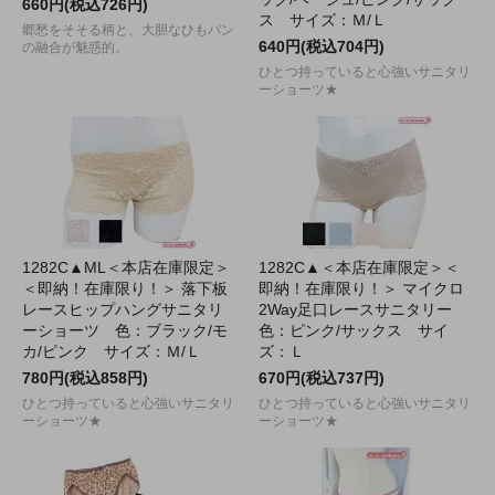
660円(税込726円)
ス サイズ：Ｍ/Ｌ
郷愁をそそる柄と、大胆なひもパン
640円(税込704円)
の融合が魅惑的。
ひとつ持っていると心強いサニタリ
ーショーツ★
1282C▲ML＜本店在庫限定＞
1282C▲＜本店在庫限定＞＜
＜即納！在庫限り！＞ 落下板
即納！在庫限り！＞ マイクロ
レースヒップハングサニタリ
2Way足口レースサニタリー
ーショーツ 色：ブラック/モ
色：ピンク/サックス サイ
カ/ピンク サイズ：Ｍ/Ｌ
ズ：Ｌ
780円(税込858円)
670円(税込737円)
ひとつ持っていると心強いサニタリ
ひとつ持っていると心強いサニタリ
ーショーツ★
ーショーツ★