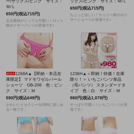
ー/サックス/ピンク サイズ：
ックス/ピンク サイズ：Ｍ/Ｌ
Ｍ/Ｌ
650円(税込715円)
650円(税込715円)
ちょっと珍しい！チェリー柄のボク
サーショーツが登場です♪
水玉模様がとっても可愛い！ロット
柄ボクサーパンツが登場です♪
1268A▲【即納・本店在
1236H▲＜即納！特価！在庫
庫限定】 マドモワゼルパール
限り！＞ いちごパンツ単品
ショーツ GB-208 色：ピン
（苺パンツ） スタンダードタ
ク サイズ：Ｍ
イプ 色：白 サイズ：Ｍ
590円(税込649円)
980円(税込1,078円)
かわいいとセクシーを同時に楽しめ
やっぱり可愛い！いちごパンツが登
る一枚です。
場です♪